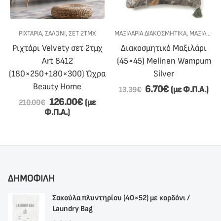
ΡΙΧΤΆΡΙΑ
,
ΣΑΛΟΝΙ
,
ΣΕΤ 2ΤΜΧ
ΜΑΞΙΛΑΡΙΑ ΔΙΑΚΟΣΜΗΤΙΚΑ
,
ΜΑΞΙΛΆΡΙΑ ΔΙΑΚΟΣΜΗΤΙΚΆ
Ριχτάρι Velvety σετ 2τμχ
Διακοσμητικό Μαξιλάρι
Art 8412
(45×45) Melinen Wampum
(180×250+180×300) Ώχρα
Silver
Beauty Home
6.70
€
(με Φ.Π.Α.)
13.39
€
126.00
€
(με
210.00
€
Φ.Π.Α.)
ΔΗΜΟΦΙΛΗ
Σακούλα πλυντηρίου (40×52) με κορδόνι /
Laundry Bag