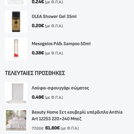
0.24
€
(με Φ.Π.Α.)
OLEA Shower Gel 35ml
0.20
€
(με Φ.Π.Α.)
Mesogeios Ρόδι Sampoo 50ml
0.38
€
(με Φ.Π.Α.)
ΤΕΛΕΥΤΑΙΕΣ ΠΡΟΣΘΗΚΕΣ
Λούφα-σφουγγάρι σώματος
0.49
€
(με Φ.Π.Α.)
Beauty Home Σετ κουβερλί υπέρδιπλο Anthia
Αrt 12253 220×240 Μπεζ
61.60
€
(με Φ.Π.Α.)
77.00
€