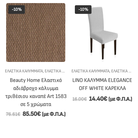
-10%
-10%
ΕΛΑΣΤΙΚΑ ΚΑΛΥΜΜΑΤΑ
,
ΕΛΑΣΤΙΚΆ ΚΑΛΎΜΜΑΤΑ ΚΑΡΕΚΛΏΝ ΤΡΑΠΕΖΑΡΊΑΣ
ΕΛΑΣΤΙΚΑ ΚΑΛΥΜΜΑΤΑ
,
ΕΛΑΣΤΙΚΆ ΚΑΛΎΜΜΑΤΑ ΚΑΡΕΚΛΏΝ ΤΡΑΠΕΖΑΡΊΑΣ
,
ΚΟΥΖ
Beauty Home Ελαστικό
LINO ΚΑΛΥΜΜΑ ELEGANCE
αδιάβροχο κάλυμμα
OFF WHITE ΚΑΡΕΚΛΑ
τριθέσιου καναπέ Art 1583
14.40
€
(με Φ.Π.Α.)
16.00
€
σε 5 χρώματα
85.50
€
(με Φ.Π.Α.)
76.61
€