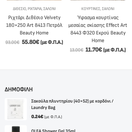
ΔΙΘΈΣΙΟ
,
ΡΙΧΤΆΡΙΑ
,
ΣΑΛΟΝΙ
,
ΣΑΛΟΝΙ
ΚΟΥΡΤΙΝΕΣ
,
ΣΑΛΟΝΙ
Ριχτάρι Διθέσιο Velvety
Ύφασμα κουρτίνας
180×250 Art 8413 Πετρόλ
μεσαίας σκίασης Effect Art
Beauty Home
8443 Φ320 Εκρού Beauty
Home
55.80
€
(με Φ.Π.Α.)
93.00
€
11.70
€
(με Φ.Π.Α.)
13.00
€
ΔΗΜΟΦΙΛΗ
Σακούλα πλυντηρίου (40×52) με κορδόνι /
Laundry Bag
0.24
€
(με Φ.Π.Α.)
OLEA Shower Gel 35ml