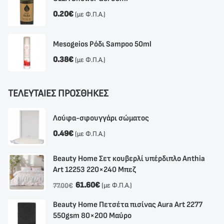
0.20
€
(με Φ.Π.Α.)
Mesogeios Ρόδι Sampoo 50ml
0.38
€
(με Φ.Π.Α.)
ΤΕΛΕΥΤΑΙΕΣ ΠΡΟΣΘΗΚΕΣ
Λούφα-σφουγγάρι σώματος
0.49
€
(με Φ.Π.Α.)
Beauty Home Σετ κουβερλί υπέρδιπλο Anthia
Αrt 12253 220×240 Μπεζ
61.60
€
(με Φ.Π.Α.)
77.00
€
Beauty Home Πετσέτα πισίνας Aura Art 2277
550gsm 80×200 Μαύρο