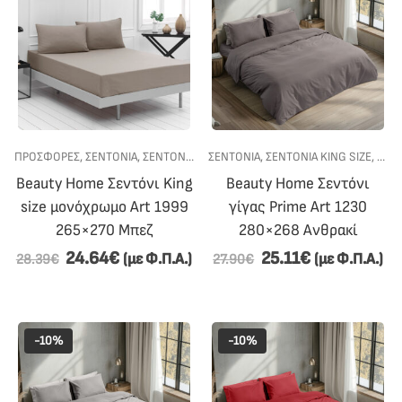
ΠΡΟΣΦΟΡΕΣ
,
ΣΕΝΤΟΝΙΑ
,
ΣΕΝΤΟΝΙΑ KING SIZE
ΣΕΝΤΟΝΙΑ
,
ΥΠΝΟΔΩΜΑΤΙΟ
,
ΣΕΝΤΟΝΙΑ KING SIZE
,
ΥΠΝ
Beauty Home Σεντόνι King
Beauty Home Σεντόνι
size μονόχρωμο Art 1999
γίγας Prime Art 1230
265×270 Μπεζ
280×268 Aνθρακί
24.64
€
25.11
€
(με Φ.Π.Α.)
(με Φ.Π.Α.)
28.39
€
27.90
€
-10%
-10%