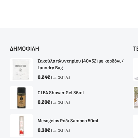
ΔΗΜΟΦΙΛΗ
Τ
Σακούλα πλυντηρίου (40×52) με κορδόνι /
Laundry Bag
0.24
€
(με Φ.Π.Α.)
OLEA Shower Gel 35ml
0.20
€
(με Φ.Π.Α.)
Mesogeios Ρόδι Sampoo 50ml
0.38
€
(με Φ.Π.Α.)