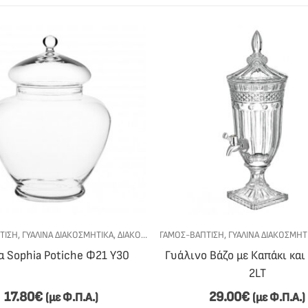
ΑΚΟΣΜΗΤΙΚΆ
ΤΙΣΗ
,
ΓΥΆΛΙΝΑ ΔΙΑΚΟΣΜΗΤΙΚΆ
,
ΔΙΑΚΌΣΜΗΣΗ ΓΆΜΟΥ-ΒΆΠΤΙΣΗΣ
ΓΆΜΟΣ-ΒΆΠΤΙΣΗ
,
ΓΥΆΛΙΝΑ ΔΙΑΚΟΣΜΗΤ
α Sophia Potiche Φ21 Υ30
Γυάλινο Βάζο με Καπάκι και
2LT
17.80
€
29.00
€
(με Φ.Π.Α.)
(με Φ.Π.Α.)