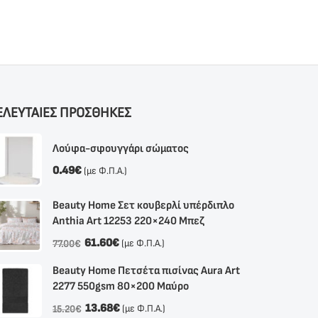
ΕΛΕΥΤΑΙΕΣ ΠΡΟΣΘΗΚΕΣ
Λούφα-σφουγγάρι σώματος
0.49
€
(με Φ.Π.Α.)
Beauty Home Σετ κουβερλί υπέρδιπλο
Anthia Αrt 12253 220×240 Μπεζ
61.60
€
(με Φ.Π.Α.)
77.00
€
Beauty Home Πετσέτα πισίνας Aura Art
2277 550gsm 80×200 Μαύρο
13.68
€
(με Φ.Π.Α.)
15.20
€