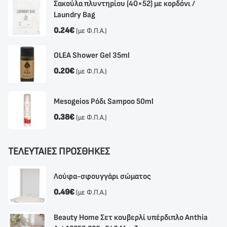
Σακούλα πλυντηρίου (40×52) με κορδόνι /
Laundry Bag
0.24
€
(με Φ.Π.Α.)
OLEA Shower Gel 35ml
0.20
€
(με Φ.Π.Α.)
Mesogeios Ρόδι Sampoo 50ml
0.38
€
(με Φ.Π.Α.)
ΤΕΛΕΥΤΑΙΕΣ ΠΡΟΣΘΗΚΕΣ
Λούφα-σφουγγάρι σώματος
0.49
€
(με Φ.Π.Α.)
Beauty Home Σετ κουβερλί υπέρδιπλο Anthia