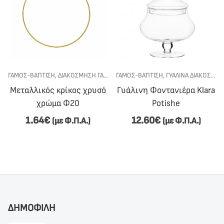
Σ
ΓΆΜΟΣ-ΒΆΠΤΙΣΗ
,
ΜΕΤΑΛΛΙΚΆ ΔΙΑΚΟΣΜΗΤΙΚΆ
,
ΔΙΑΚΌΣΜΗΣΗ ΓΆΜΟΥ-ΒΆΠΤΙΣΗΣ
ΓΆΜΟΣ-ΒΆΠΤΙΣΗ
,
ΜΕΤΑΛΛΙΚΆ ΔΙΑΚΟΣΜΗΤΙΚ
,
ΓΥΆΛΙΝΑ ΔΙΑΚΟΣΜΗΤΙΚΆ
Μεταλλικός κρίκος χρυσό
Γυάλινη Φοντανιέρα Klara
χρώμα Φ20
Potishe
1.64
€
12.60
€
(με Φ.Π.Α.)
(με Φ.Π.Α.)
ΔΗΜΟΦΙΛΗ