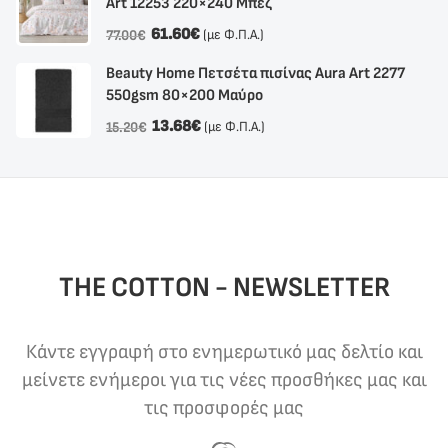
Αrt 12253 220×240 Μπεζ
61.60
€
(με Φ.Π.Α.)
77.00
€
Beauty Home Πετσέτα πισίνας Aura Art 2277
550gsm 80×200 Μαύρο
13.68
€
(με Φ.Π.Α.)
15.20
€
THE COTTON - NEWSLETTER
Κάντε εγγραφή στο ενημερωτικό μας δελτίο και
μείνετε ενήμεροι για τις νέες προσθήκες μας και
τις προσφορές μας