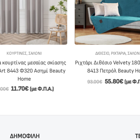
ΚΟΥΡΤΙΝΕΣ
,
ΣΑΛΟΝΙ
ΔΙΘΈΣΙΟ
,
ΡΙΧΤΆΡΙΑ
,
ΣΑΛΟΝΙ
κουρτίνας μεσαίας σκίασης
Ριχτάρι Διθέσιο Velvety 18
Art 8443 Φ320 Ασημί Beauty
8413 Πετρόλ Beauty H
Home
55.80
€
(με Φ.Π
93.00
€
11.70
€
(με Φ.Π.Α.)
.00
€
ΔΗΜΟΦΙΛΗ
Τ