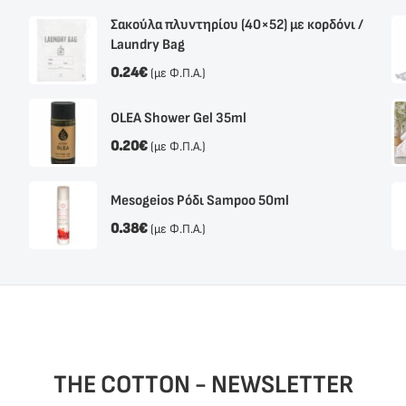
Σακούλα πλυντηρίου (40×52) με κορδόνι /
Laundry Bag
0.24
€
(με Φ.Π.Α.)
OLEA Shower Gel 35ml
0.20
€
(με Φ.Π.Α.)
Mesogeios Ρόδι Sampoo 50ml
0.38
€
(με Φ.Π.Α.)
THE COTTON - NEWSLETTER