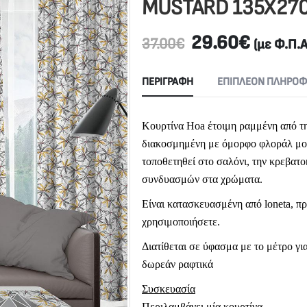
MUSTARD 135X27
29.60
€
37.00
€
(με Φ.Π.Α
ΠΕΡΙΓΡΑΦΉ
ΕΠΙΠΛΈΟΝ ΠΛΗΡΟΦ
Κουρτίνα Hoa έτοιμη ραμμένη από τη
διακοσμημένη με όμορφο φλοράλ μοτ
τοποθετηθεί στο σαλόνι, την κρεβατ
συνδυασμών στα χρώματα.
Είναι κατασκευασμένη από loneta, π
χρησιμοποιήσετε.
Διατίθεται σε ύφασμα με το μέτρο για
δωρεάν ραφτικά
Συσκευασία
Περιλαμβάνει μία κουρτίνα