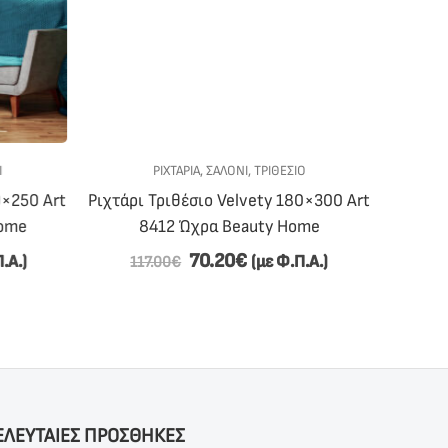
ΡΙΧΤΆΡΙΑ
,
ΣΑΛΟΝΙ
,
ΤΡΙΘΈΣΙΟ
0×250 Art
Ριχτάρι Τριθέσιο Velvety 180×300 Art
Ύφασμα
ome
8412 Ώχρα Beauty Home
Effect
70.20
€
.Α.)
(με Φ.Π.Α.)
117.00
€
13
ΕΛΕΥΤΑΙΕΣ ΠΡΟΣΘΗΚΕΣ