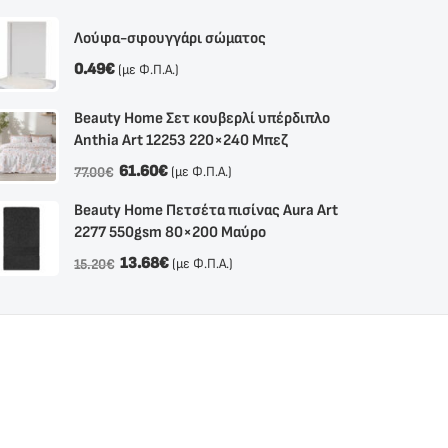
Λούφα-σφουγγάρι σώματος
0.49
€
(με Φ.Π.Α.)
Beauty Home Σετ κουβερλί υπέρδιπλο
Anthia Αrt 12253 220×240 Μπεζ
61.60
€
(με Φ.Π.Α.)
77.00
€
Beauty Home Πετσέτα πισίνας Aura Art
2277 550gsm 80×200 Μαύρο
13.68
€
(με Φ.Π.Α.)
15.20
€