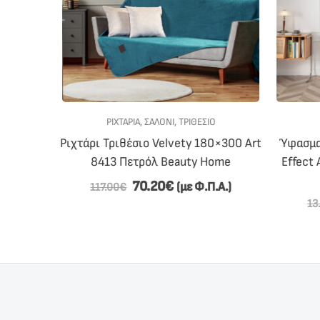
ΝΙ
ΡΙΧΤΆΡΙΑ
,
ΣΑΛΟΝΙ
,
ΤΡΙΘΈΣΙΟ
180×170
Ριχτάρι Τριθέσιο Velvety 180×300 Art
Ύφασμα 
ome
8413 Πετρόλ Beauty Home
Effect 
70.20
€
Α.)
(με Φ.Π.Α.)
117.00
€
13