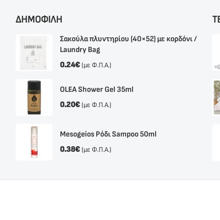
ΔΗΜΟΦΙΛΗ
Τ
Σακούλα πλυντηρίου (40×52) με κορδόνι /
Laundry Bag
0.24
€
(με Φ.Π.Α.)
OLEA Shower Gel 35ml
0.20
€
(με Φ.Π.Α.)
Mesogeios Ρόδι Sampoo 50ml
0.38
€
(με Φ.Π.Α.)