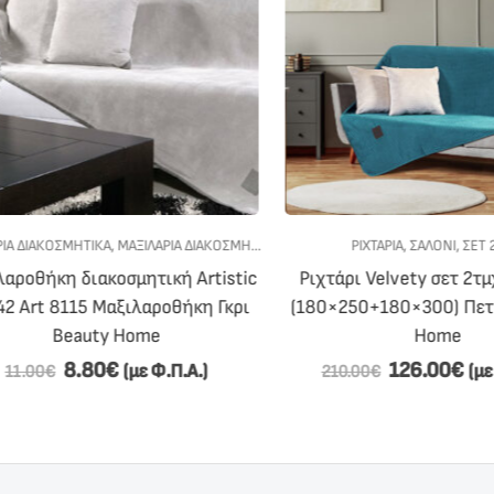
ΔΙΑΚΟΣΜΗΤΙΚΆ
,
ΜΑΞΙΛΑΡΙΑ ΔΙΑΚΟΣΜΗΤΙΚΑ
,
ΣΑΛΟΝΙ
ΡΙΧΤΆΡΙΑ
,
ΣΑΛΟΝΙ
,
ΣΕΤ 2ΤΜ
οθήκη διακοσμητική Artistic
Ριχτάρι Velvety σετ 2τμχ A
Art 8115 Μαξιλαροθήκη Γκρι
(180×250+180×300) Πετρόλ
Beauty Home
Home
8.80
€
126.00
€
(με Φ.Π.Α.)
(με Φ.
.00
€
210.00
€