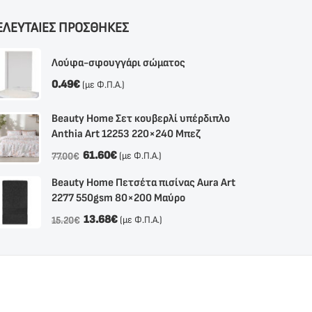
ΕΛΕΥΤΑΙΕΣ ΠΡΟΣΘΗΚΕΣ
Λούφα-σφουγγάρι σώματος
0.49
€
(με Φ.Π.Α.)
Beauty Home Σετ κουβερλί υπέρδιπλο
Anthia Αrt 12253 220×240 Μπεζ
61.60
€
(με Φ.Π.Α.)
77.00
€
Beauty Home Πετσέτα πισίνας Aura Art
2277 550gsm 80×200 Μαύρο
13.68
€
(με Φ.Π.Α.)
15.20
€