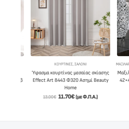
ΚΟΥΡΤΙΝΕΣ
,
ΣΑΛΟΝΙ
ΜΑΞΙΛΆΡΙΑ 
rt 8411
Ύφασμα κουρτίνας μεσαίας σκίασης
Μαξιλαρ
00) Μωβ
Effect Art 8443 Φ320 Ασημί Beauty
42×42 
Home
11.70
€
Π.Α.)
(με Φ.Π.Α.)
13.00
€
11