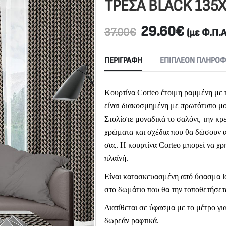
ΤΡΕΣΑ BLACK 135
29.60
€
37.00
€
(με Φ.Π.Α
ΠΕΡΙΓΡΑΦΉ
ΕΠΙΠΛΈΟΝ ΠΛΗΡΟΦ
Κουρτίνα Corteo έτοιμη ραμμένη με 
είναι διακοσμημένη με πρωτότυπο μο
Στολίστε μοναδικά το σαλόνι, την κ
χρώματα και σχέδια που θα δώσουν 
σας. Η κουρτίνα Corteo μπορεί να χρ
πλαϊνή.
Είναι κατασκευασμένη από ύφασμα lo
στο δωμάτιο που θα την τοποθετήσετ
Διατίθεται σε ύφασμα με το μέτρο για
δωρεάν ραφτικά.