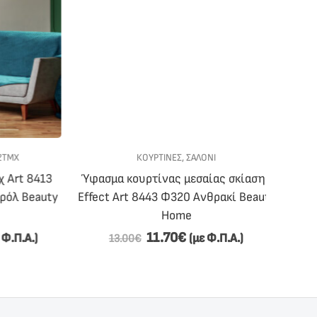
Χ
ΚΟΥΡΤΙΝΕΣ
,
ΣΑΛΟΝΙ
rt 8413
Ύφασμα κουρτίνας μεσαίας σκίασης
Ριχτάρ
 Beauty
Effect Art 8443 Φ320 Ανθρακί Beauty
(180×
Home
11.70
€
Π.Α.)
(με Φ.Π.Α.)
13.00
€
210