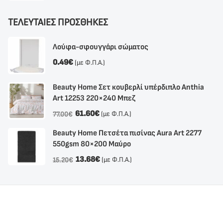
ΤΕΛΕΥΤΑΙΕΣ ΠΡΟΣΘΗΚΕΣ
Λούφα-σφουγγάρι σώματος
0.49
€
(με Φ.Π.Α.)
Beauty Home Σετ κουβερλί υπέρδιπλο Anthia
Αrt 12253 220×240 Μπεζ
61.60
€
(με Φ.Π.Α.)
77.00
€
Beauty Home Πετσέτα πισίνας Aura Art 2277
550gsm 80×200 Μαύρο
13.68
€
(με Φ.Π.Α.)
15.20
€