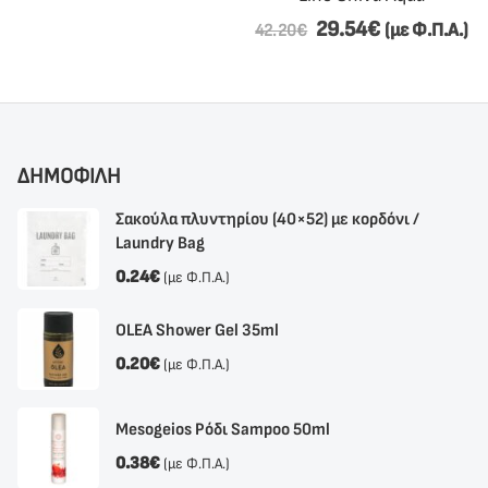
29.54
€
15.66
€
(με Φ.Π.Α.)
(με Φ.
42.20
€
17.40
€
ΔΗΜΟΦΙΛΗ
Σακούλα πλυντηρίου (40×52) με κορδόνι /
Laundry Bag
0.24
€
(με Φ.Π.Α.)
OLEA Shower Gel 35ml
0.20
€
(με Φ.Π.Α.)
Mesogeios Ρόδι Sampoo 50ml
0.38
€
(με Φ.Π.Α.)