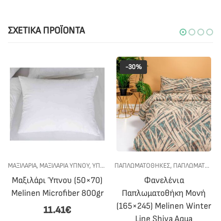
ΣΧΕΤΙΚΆ ΠΡΟΪΌΝΤΑ
-30%
-10%
ΝΟΥ
ΡΕΣ
,
,
ΥΠΝΟΔΩΜΑΤΙΟ
ΥΠΝΟΔΩΜΑΤΙΟ
ΠΑΠΛΩΜΑΤΟΘΗΚΕΣ
,
ΠΑΠΛΩΜΑΤΟΘΗΚΕΣ ΦΑΝΕΛΕΝΙΕΣ ΜΟΝΕΣ
ΠΡΟΣΤΑΤΕΥΤΙΚΑ
,
ΠΡΟΣΤΑΤΕΥΤΙΚΑ ΣΤΡ
,
ΠΡ
50×70)
Φανελένια
Κάλυμμα Στρώματος 
 800gr
Παπλωματοθήκη Μονή
Size (180×200+40
(165×245) Melinen Winter
Καπιτονέ Melinen 1
Line Shiva Aqua
Microfiber