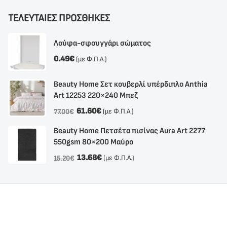
ΤΕΛΕΥΤΑΙΕΣ ΠΡΟΣΘΗΚΕΣ
Λούφα-σφουγγάρι σώματος
0.49
€
(με Φ.Π.Α.)
Beauty Home Σετ κουβερλί υπέρδιπλο Anthia
Αrt 12253 220×240 Μπεζ
61.60
€
(με Φ.Π.Α.)
77.00
€
Beauty Home Πετσέτα πισίνας Aura Art 2277
550gsm 80×200 Μαύρο
13.68
€
(με Φ.Π.Α.)
15.20
€