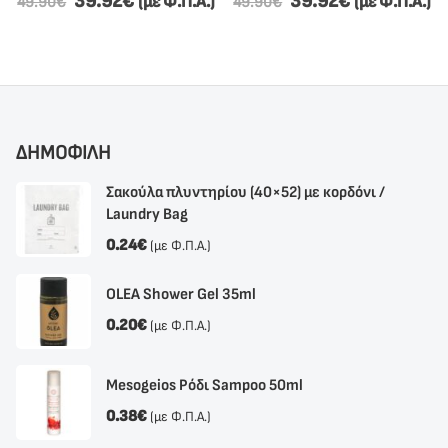
39.92
€
39.92
€
(με Φ.Π.Α.)
(με Φ.Π.Α.)
49.90
€
49.90
€
ΔΗΜΟΦΙΛΗ
Σακούλα πλυντηρίου (40×52) με κορδόνι /
Laundry Bag
0.24
€
(με Φ.Π.Α.)
OLEA Shower Gel 35ml
0.20
€
(με Φ.Π.Α.)
Mesogeios Ρόδι Sampoo 50ml
0.38
€
(με Φ.Π.Α.)