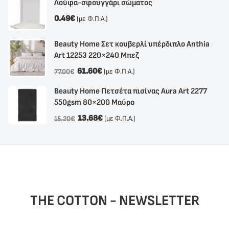
Λούφα-σφουγγάρι σώματος
0.49
€
(με Φ.Π.Α.)
Beauty Home Σετ κουβερλί υπέρδιπλο Anthia
Αrt 12253 220×240 Μπεζ
61.60
€
(με Φ.Π.Α.)
77.00
€
Beauty Home Πετσέτα πισίνας Aura Art 2277
550gsm 80×200 Μαύρο
13.68
€
(με Φ.Π.Α.)
15.20
€
THE COTTON - NEWSLETTER