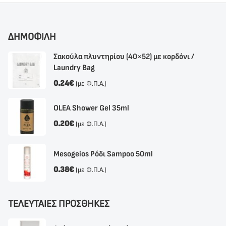
ΔΗΜΟΦΙΛΗ
Σακούλα πλυντηρίου (40×52) με κορδόνι /
Laundry Bag
0.24
€
(με Φ.Π.Α.)
OLEA Shower Gel 35ml
0.20
€
(με Φ.Π.Α.)
Mesogeios Ρόδι Sampoo 50ml
0.38
€
(με Φ.Π.Α.)
ΤΕΛΕΥΤΑΙΕΣ ΠΡΟΣΘΗΚΕΣ