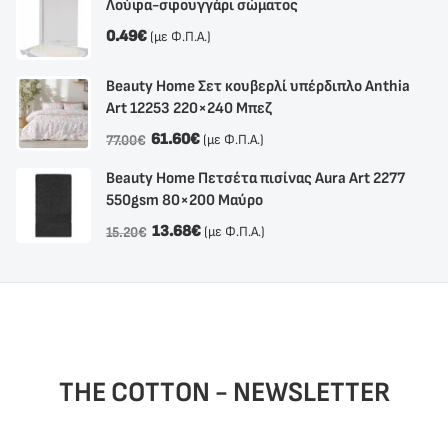
Λούφα-σφουγγάρι σώματος
0.49
€
(με Φ.Π.Α.)
Beauty Home Σετ κουβερλί υπέρδιπλο Anthia
Αrt 12253 220×240 Μπεζ
61.60
€
(με Φ.Π.Α.)
77.00
€
Beauty Home Πετσέτα πισίνας Aura Art 2277
550gsm 80×200 Μαύρο
13.68
€
(με Φ.Π.Α.)
15.20
€
THE COTTON - NEWSLETTER