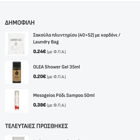
ΔΗΜΟΦΙΛΗ
Σακούλα πλυντηρίου (40×52) με κορδόνι /
Laundry Bag
0.24
€
(με Φ.Π.Α.)
OLEA Shower Gel 35ml
0.20
€
(με Φ.Π.Α.)
Mesogeios Ρόδι Sampoo 50ml
0.38
€
(με Φ.Π.Α.)
ΤΕΛΕΥΤΑΙΕΣ ΠΡΟΣΘΗΚΕΣ