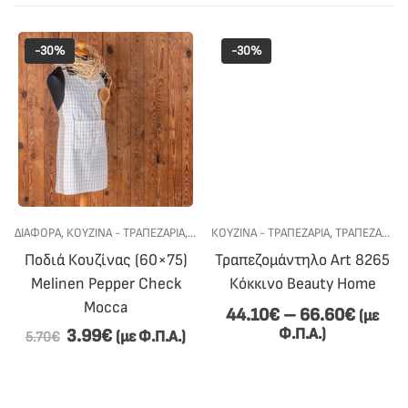
-30%
-30%
ΔΙΆΦΟΡΑ
,
ΠΟΤΗΡΌΠΑΝΑ
,
ΚΟΥΖΙΝΑ - ΤΡΑΠΕΖΑΡΙΑ
,
ΠΡΟΣΦΟΡΕΣ
,
ΠΕΤΣΕΤΕΣ ΚΟΥΖΙΝΑΣ
ΚΟΥΖΙΝΑ - ΤΡΑΠΕΖΑΡΙΑ
,
ΠΟΔΙΈΣ ΚΟΥΖΊΝΑΣ
,
ΤΡΑΠΕΖΑΡΙΑ
,
,
Ποδιά Κουζίνας (60×75)
Τραπεζομάντηλο Art 8265
Melinen Pepper Check
Κόκκινο Beauty Home
Mocca
44.10
€
–
66.60
€
(με
Φ.Π.Α.)
3.99
€
(με Φ.Π.Α.)
5.70
€