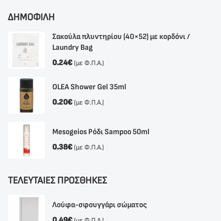
ΔΗΜΟΦΙΛΗ
Σακούλα πλυντηρίου (40×52) με κορδόνι /
Laundry Bag
0.24
€
(με Φ.Π.Α.)
OLEA Shower Gel 35ml
0.20
€
(με Φ.Π.Α.)
Mesogeios Ρόδι Sampoo 50ml
0.38
€
(με Φ.Π.Α.)
ΤΕΛΕΥΤΑΙΕΣ ΠΡΟΣΘΗΚΕΣ
Λούφα-σφουγγάρι σώματος
0.49
€
(με Φ.Π.Α.)