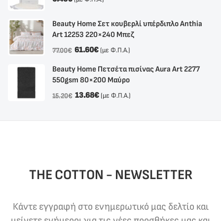
Beauty Home Σετ κουβερλί υπέρδιπλο Anthia
Αrt 12253 220×240 Μπεζ
61.60
€
(με Φ.Π.Α.)
77.00
€
Beauty Home Πετσέτα πισίνας Aura Art 2277
550gsm 80×200 Μαύρο
13.68
€
(με Φ.Π.Α.)
15.20
€
THE COTTON - NEWSLETTER
Κάντε εγγραφή στο ενημερωτικό μας δελτίο και
μείνετε ενήμεροι για τις νέες προσθήκες μας και