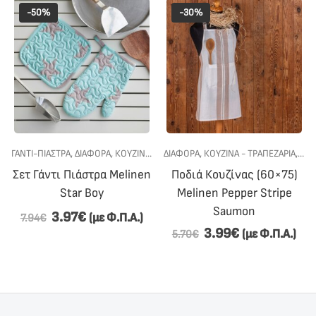
-50%
-30%
ΓΆΝΤΙ-ΠΙΆΣΤΡΑ
,
ΠΡΟΣΦΟΡΕΣ
,
ΔΙΆΦΟΡΑ
,
ΚΟΥΖΙΝΑ - ΤΡΑΠΕΖΑΡΙΑ
ΔΙΆΦΟΡΑ
,
ΚΟΥΖΙΝΑ - ΤΡΑΠΕΖΑΡΙΑ
,
ΠΡΟΣΦΟΡΕΣ
,
ΠΕΤ
Σετ Γάντι Πιάστρα Melinen
Ποδιά Κουζίνας (60×75)
Star Boy
Melinen Pepper Stripe
Saumon
3.97
€
(με Φ.Π.Α.)
7.94
€
3.99
€
(με Φ.Π.Α.)
5.70
€