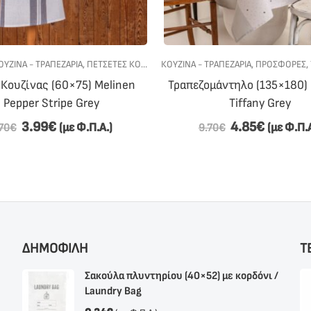
ΚΟΥΖΊΝΑΣ
ΟΥΖΙΝΑ - ΤΡΑΠΕΖΑΡΙΑ
,
ΠΡΟΣΦΟΡΕΣ
,
ΠΕΤΣΕΤΕΣ ΚΟΥΖΙΝΑΣ
ΚΟΥΖΙΝΑ - ΤΡΑΠΕΖΑΡΙΑ
,
ΠΟΔΙΈΣ ΚΟΥΖΊΝΑΣ
,
ΠΡΟΣΦΟΡΕΣ
,
ΠΡΟΣΦΟΡΕΣ
,
 Κουζίνας (60×75) Melinen
Τραπεζομάντηλο (135×180)
Pepper Stripe Grey
Tiffany Grey
3.99
€
4.85
€
(με Φ.Π.Α.)
(με Φ.Π.
70
€
9.70
€
ΔΗΜΟΦΙΛΗ
Τ
Σακούλα πλυντηρίου (40×52) με κορδόνι /
Laundry Bag