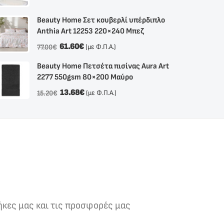
Beauty Home Σετ κουβερλί υπέρδιπλο
Anthia Αrt 12253 220×240 Μπεζ
61.60
€
(με Φ.Π.Α.)
77.00
€
Beauty Home Πετσέτα πισίνας Aura Art
2277 550gsm 80×200 Μαύρο
13.68
€
(με Φ.Π.Α.)
15.20
€
ήκες μας και τις προσφορές μας