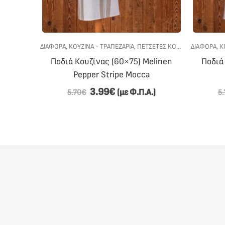
ΡΑΠΕΖΑΡΙΑ
,
ΠΡΟΣΦΟΡΕΣ
ΔΙΆΦΟΡΑ
,
ΚΟΥΖΙΝΑ - ΤΡΑΠΕΖΑΡΙΑ
,
ΠΕΤΣΕΤΕΣ ΚΟΥΖΙΝΑΣ
ΔΙΆΦΟΡΑ
,
ΠΟΔΙΈΣ 
,
Κ
tar Boy
Ποδιά Κουζίνας (60×75) Melinen
Ποδιά
Pepper Stripe Mocca
3.99
€
.)
(με Φ.Π.Α.)
5.70
€
5.