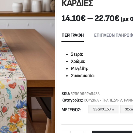
ΚΑΡΔΙΕΣ
14.10
€
–
22.70
€
(με Φ
ΠΕΡΙΓΡΑΦΉ
ΕΠΙΠΛΈΟΝ ΠΛΗΡΟΦ
Σειρά:
Χρώμα:
Μεγέθη:
Συσκευασία:
SKU:
5299999249438
Κατηγορίες:
ΚΟΥΖΙΝΑ - ΤΡΑΠΕΖΑΡΙΑ
,
ΡΑΝ
32cmX1.50m
32c
ΜΈΓΕΘΟΣ