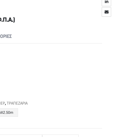
.Π.Α.)
ΟΡΊΕΣ
ΝΕΡ
,
ΤΡΑΠΕΖΑΡΙΑ
mX2.50m