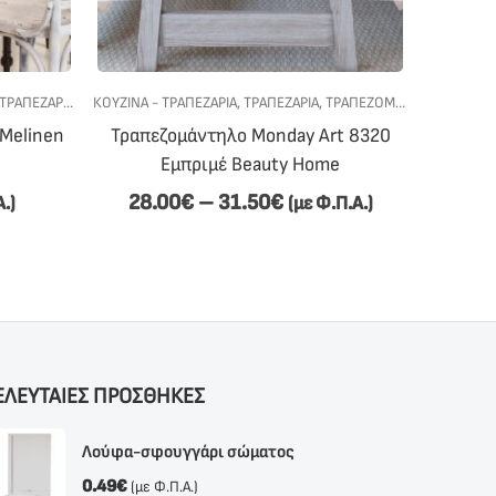
ΤΡΑΠΕΖΑΡΙΑ
,
ΤΡΑΠΕΖΟΜΑΝΤΗΛΑ
ΚΟΥΖΙΝΑ - ΤΡΑΠΕΖΑΡΙΑ
,
ΤΡΑΠΕΖΑΡΙΑ
,
ΤΡΑΠΕΖΟΜΑΝΤΗΛΑ
ΚΟΥΖΙΝΑ -
 Melinen
Τραπεζομάντηλο Monday Art 8320
Επαγ
Εμπριμέ Beauty Home
Check
28.00
€
–
31.50
€
Α.)
(με Φ.Π.Α.)
ΕΛΕΥΤΑΙΕΣ ΠΡΟΣΘΗΚΕΣ
Λούφα-σφουγγάρι σώματος
0.49
€
(με Φ.Π.Α.)