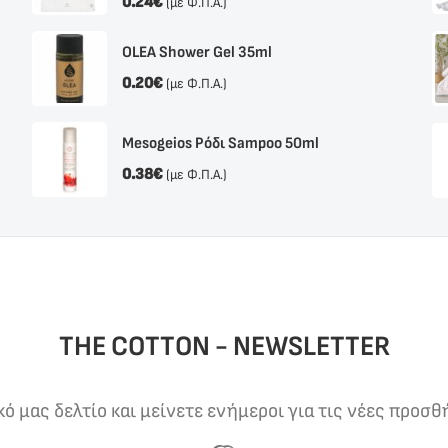
0.24
€
(με Φ.Π.Α.)
OLEA Shower Gel 35ml
0.20
€
(με Φ.Π.Α.)
Mesogeios Ρόδι Sampoo 50ml
0.38
€
(με Φ.Π.Α.)
THE COTTON - NEWSLETTER
 μας δελτίο και μείνετε ενήμεροι για τις νέες προσθ