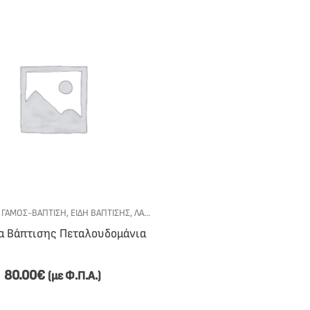
,
,
ΓΆΜΟΣ-ΒΆΠΤΙΣΗ
ΣΕΤ ΒΆΠΤΙΣΗΣ
,
ΕΊΔΗ ΒΆΠΤΙΣΗΣ
,
ΛΑΜΠΆΔΕΣ ΒΆΠΤΙΣΗΣ
,
ΠΕΤΑΛΟΥΔΟΜΆΝΙΑ
,
ΣΕ
α Βάπτισης Πεταλουδομάνια
80.00
€
(με Φ.Π.Α.)