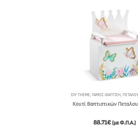
DIY THEME
,
ΓΆΜΟΣ-ΒΆΠΤΙΣΗ
,
ΠΕΤΑΛΟ
Κουτί Βαπτιστικών Πεταλο
88.71
€
(με Φ.Π.Α.)