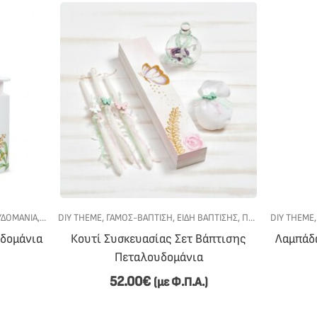
ΥΔΟΜΆΝΙΑ
,
ΣΕΤ ΒΆΠΤΙΣΗΣ
DIY THEME
,
ΓΆΜΟΣ-ΒΆΠΤΙΣΗ
,
ΕΊΔΗ ΒΆΠΤΙΣΗΣ
,
ΠΕΤΑΛΟΥΔΟΜΆΝΙΑ
DIY THEME
υδομάνια
Κουτί Συσκευασίας Σετ Βάπτισης
Λαμπάδ
Πεταλουδομάνια
52.00
€
(με Φ.Π.Α.)