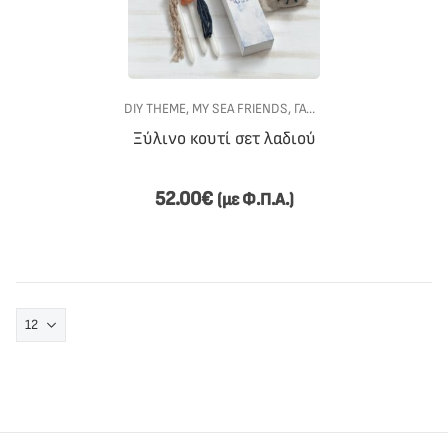
DIY THEME
,
MY SEA FRIENDS
,
ΓΆΜΟΣ-ΒΆΠΤΙΣΗ
,
ΕΊΔΗ ΒΆΠ
Ξύλινο κουτί σετ λαδιού
52.00
€
(με Φ.Π.Α.)