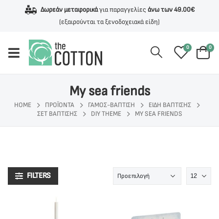
Δωρεάν μεταφορικά
για παραγγελίες
άνω των 49.00€
(εξαιρούνται τα ξενοδοχειακά είδη)
0
0
My sea friends
HOME
ΠΡΟΪΌΝΤΑ
ΓΆΜΟΣ-ΒΆΠΤΙΣΗ
ΕΊΔΗ ΒΆΠΤΙΣΗΣ
ΣΕΤ ΒΆΠΤΙΣΗΣ
DIY THEME
MY SEA FRIENDS
FILTERS