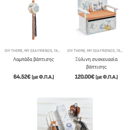
DIY THEME
,
MY SEA FRIENDS
,
ΓΆΜΟΣ-ΒΆΠΤΙΣΗ
DIY THEME
,
ΕΊΔΗ ΒΆΠΤΙΣΗΣ
,
MY SEA FRIENDS
,
ΛΑΜΠΆΔΕΣ 
,
ΓΆΜΟΣ-ΒΆΠΤΙΣΗ
Λαμπάδα βάπτισης
Ξύλινη συσκευασία
βάπτισης
64.52
€
120.00
€
(με Φ.Π.Α.)
(με Φ.Π.Α.)