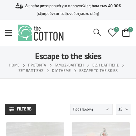
Δωρεάν μεταφορικά
για παραγγελίες
άνω των 49.00€
(εξαιρούνται τα ξενοδοχειακά είδη)
0
0
Escape to the skies
HOME
ΠΡΟΪΌΝΤΑ
ΓΆΜΟΣ-ΒΆΠΤΙΣΗ
ΕΊΔΗ ΒΆΠΤΙΣΗΣ
ΣΕΤ ΒΆΠΤΙΣΗΣ
DIY THEME
ESCAPE TO THE SKIES
FILTERS