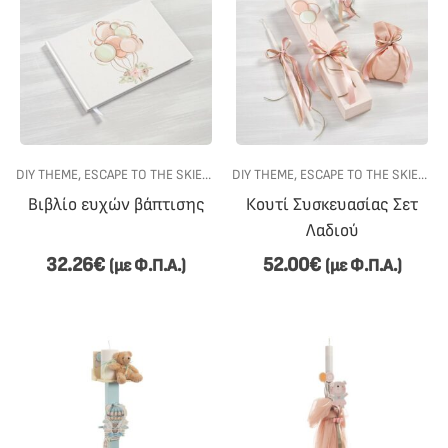
DIY THEME
,
ESCAPE TO THE SKIES
,
ΓΆΜΟΣ-ΒΆΠΤΙΣΗ
DIY THEME
,
ESCAPE TO THE SKIES
,
ΕΊΔΗ ΒΆΠΤΙΣΗΣ
,
ΣΕΤ Β
,
ΓΆ
Βιβλίο ευχών βάπτισης
Κουτί Συσκευασίας Σετ
Λαδιού
32.26
€
52.00
€
(με Φ.Π.Α.)
(με Φ.Π.Α.)