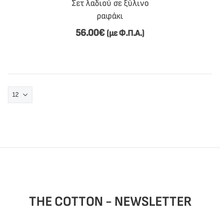
Σετ λαδιού σε ξύλινο
ραφάκι
56.00
€
(με Φ.Π.Α.)
THE COTTON - NEWSLETTER