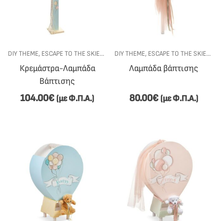
DIY THEME
,
ESCAPE TO THE SKIES
,
ΓΆΜΟΣ-ΒΆΠΤΙΣΗ
DIY THEME
,
ESCAPE TO THE SKIES
,
ΕΊΔΗ ΒΆΠΤΙΣΗΣ
,
ΣΕΤ Β
,
ΓΆ
Κρεμάστρα-Λαμπάδα
Λαμπάδα βάπτισης
Βάπτισης
104.00
€
80.00
€
(με Φ.Π.Α.)
(με Φ.Π.Α.)