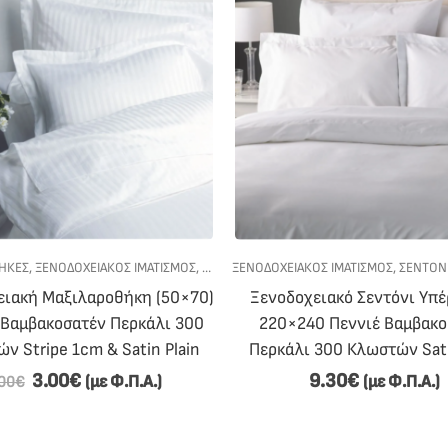
ΉΚΕΣ
,
ΞΕΝΟΔΟΧΕΙΑΚΟΣ ΙΜΑΤΙΣΜΟΣ
,
ΥΠΝΟΔΩΜΑΤΙΟ
ΞΕΝΟΔΟΧΕΙΑΚΟΣ ΙΜΑΤΙΣΜΟΣ
,
ΣΕΝΤΌΝ
ειακή Μαξιλαροθήκη (50×70)
Ξενοδοχειακό Σεντόνι Υπ
 Βαμβακοσατέν Περκάλι 300
220×240 Πεννιέ Βαμβακο
ν Stripe 1cm & Satin Plain
Περκάλι 300 Κλωστών Sati
3.00
€
9.30
€
(με Φ.Π.Α.)
(με Φ.Π.Α.)
.00
€