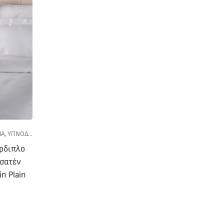
ΙΑ
,
ΥΠΝΟΔΩΜΑΤΙΟ
έρδιπλο
σατέν
n Plain