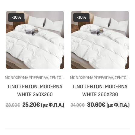
-10%
-10%
ΜΟΝΟΧΡΩΜΑ ΥΠΕΡΔΙΠΛΑ
,
ΣΕΝΤΟΝΙΑ
,
ΥΠΝΟΔΩΜΑΤΙΟ
ΜΟΝΟΧΡΩΜΑ ΥΠΕΡΔΙΠΛΑ
,
ΣΕΝΤΟΝΙΑ
,
LINO ΣΕΝTΟΝΙ MODERNA
LINO ΣΕΝTΟΝΙ MODERNA
WHITE 240X260
WHITE 260X280
25.20
€
30.60
€
(με Φ.Π.Α.)
(με Φ.Π.Α.)
28.00
€
34.00
€