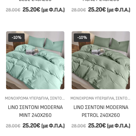
25.20
€
25.20
€
(με Φ.Π.Α.)
(με Φ.Π.Α.)
28.00
€
28.00
€
-10%
-10%
ΜΟΝΟΧΡΩΜΑ ΥΠΕΡΔΙΠΛΑ
,
ΣΕΝΤΟΝΙΑ
,
ΥΠΝΟΔΩΜΑΤΙΟ
ΜΟΝΟΧΡΩΜΑ ΥΠΕΡΔΙΠΛΑ
,
ΣΕΝΤΟΝΙΑ
,
LINO ΣΕΝTΟΝΙ MODERNA
LINO ΣΕΝTΟΝΙ MODERNA
MINT 240X260
PETROL 240X260
25.20
€
25.20
€
(με Φ.Π.Α.)
(με Φ.Π.Α.)
28.00
€
28.00
€