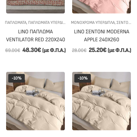
ΠΑΠΛΩΜΑΤΑ
,
ΠΑΠΛΩΜΑΤΑ ΥΠΕΡΔΙΠΛΑ
,
ΜΟΝΟΧΡΩΜΑ ΥΠΕΡΔΙΠΛΑ
ΠΡΟΣΦΟΡΕΣ
,
ΥΠΝΟΔΩΜΑΤΙΟ
,
ΣΕΝΤΟΝΙΑ
,
LINO ΠΑΠΛΩΜΑ
LINO ΣΕΝTΟΝΙ MODERNA
VENTILATOR RED 220X240
APPLE 240X260
48.30
€
25.20
€
(με Φ.Π.Α.)
(με Φ.Π.Α.)
69.00
€
28.00
€
-10%
-10%