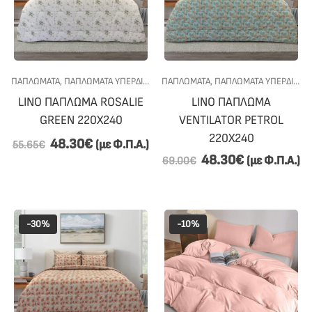
ΠΑΠΛΩΜΑΤΑ
,
ΠΑΠΛΩΜΑΤΑ ΥΠΕΡΔΙΠΛΑ
,
ΠΑΠΛΩΜΑΤΑ
ΠΡΟΣΦΟΡΕΣ
,
,
ΠΑΠΛΩΜΑΤΑ ΥΠΕΡΔΙΠΛΑ
ΥΠΝΟΔΩΜΑΤΙΟ
LINO ΠΑΠΛΩΜΑ ROSALIE
LINO ΠΑΠΛΩΜΑ
GREEN 220X240
VENTILATOR PETROL
220X240
48.30
€
(με Φ.Π.Α.)
55.65
€
48.30
€
(με Φ.Π.Α.)
69.00
€
-30%
-10%