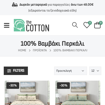
Δωρεάν μεταφορικά
για παραγγελίες
άνω των 49.00€
(εξαιρούνται τα ξενοδοχειακά είδη)
0
0
100% Βαμβάκι Περκάλι
HOME
ΠΡΟΪΌΝΤΑ
100% ΒΑΜΒΆΚΙ ΠΕΡΚΆΛΙ
FILTERS
-30%
-30%