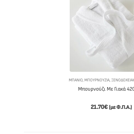
ΜΠΑΝΙΟ
,
ΜΠΟΥΡΝΟΎΖΙΑ
,
ΞΕΝΟΔΟΧΕΙΑΚΟΣ
Μπουρνούζι Με Γιακά 4
21.70
€
(με Φ.Π.Α.)