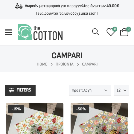
Δωρεάν μεταφορικά
για παραγγελίες
άνω των 49.00€
(εξαιρούνται τα ξενοδοχειακά είδη)
0
0
CAMPARI
HOME
ΠΡΟΪΌΝΤΑ
CAMPARI
FILTERS
-15%
-50%