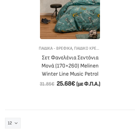
ΠΑΙΔΙΚΑ - ΒΡΕΦΙΚΑ
,
ΠΑΙΔΙΚΟ ΚΡΕΒΑΤΙ
,
ΠΡΟΣΦΟΡΕΣ
,
ΣΕΝΤ
Σετ Φανελένια Σεντόνια
Μονά (170×260) Melinen
Winter Line Music Petrol
25.68
€
(με Φ.Π.Α.)
31.85
€