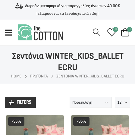
Δωρεάν μεταφορικά
για παραγγελίες
άνω των 49.00€
(εξαιρούνται τα ξενοδοχειακά είδη)
0
0
Σεντόνια WINTER_KIDS_BALLET
ECRU
HOME
ΠΡΟΪΌΝΤΑ
ΣΕΝΤΌΝΙΑ WINTER_KIDS_BALLET ECRU
FILTERS
-35%
-35%