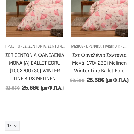
ΠΡΟΣΦΟΡΕΣ
,
ΣΕΝΤΟΝΙΑ
,
ΣΕΝΤΌΝΙΑ ΦΑΝΕΛΈΝΙΑ
ΠΑΙΔΙΚΑ - ΒΡΕΦΙΚΑ
,
ΥΠΝΟΔΩΜΑΤΙΟ
,
ΠΑΙΔΙΚΟ ΚΡΕΒΑΤΙ
,
ΦΑΝΕΛΕΝΙ
,
ΣΕΤ ΣΕΝΤΟΝΙΑ ΦΑΝΕΛΕΝΙΑ
Σετ Φανελένια Σεντόνια
ΜΟΝΑ (Λ) BALLET ECRU
Μονά (170×260) Melinen
(100X200+30) WINTER
Winter Line Ballet Ecru
LINE KIDS MELINEN
25.68
€
(με Φ.Π.Α.)
39.50
€
25.68
€
(με Φ.Π.Α.)
31.85
€