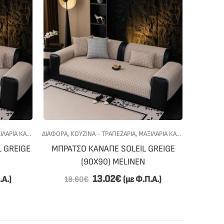
ΆΡΙΑ ΚΑΡΈΚΛΑΣ
ΔΙΆΦΟΡΑ
,
ΠΡΟΣΦΟΡΕΣ
,
ΚΟΥΖΙΝΑ - ΤΡΑΠΕΖΑΡΙΑ
,
ΜΑΞΙΛΆΡΙΑ ΚΑΡΈΚΛΑΣ
,
ΠΡΟΣΦ
 GREIGE
ΜΠΡΑΤΣΟ ΚΑΝΑΠΕ SOLEIL GREIGE
(90X90) MELINEN
13.02
€
.Α.)
(με Φ.Π.Α.)
18.60
€