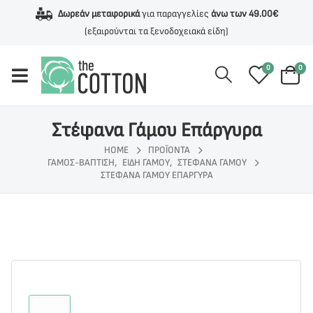
Δωρεάν μεταφορικά
για παραγγελίες
άνω των 49.00€
(εξαιρούνται τα ξενοδοχειακά είδη)
0
0
Στέφανα Γάμου Επάργυρα
HOME
ΠΡΟΪΌΝΤΑ
ΓΆΜΟΣ-ΒΆΠΤΙΣΗ
,
ΕΊΔΗ ΓΆΜΟΥ
,
ΣΤΈΦΑΝΑ ΓΆΜΟΥ
ΣΤΈΦΑΝΑ ΓΆΜΟΥ ΕΠΆΡΓΥΡΑ