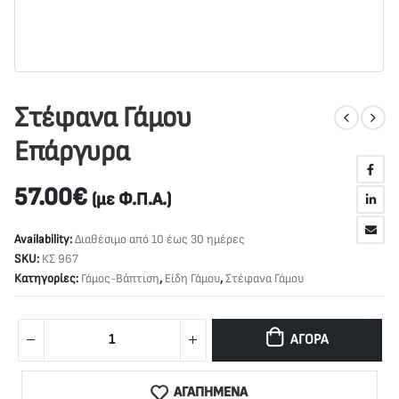
Στέφανα Γάμου
Επάργυρα
57.00
€
(με Φ.Π.Α.)
Availability:
Διαθέσιμο από 10 έως 30 ημέρες
SKU:
ΚΣ 967
Κατηγορίες:
Γάμος-Βάπτιση
,
Είδη Γάμου
,
Στέφανα Γάμου
ΑΓΟΡΆ
ΑΓΑΠΗΜΕΝΑ