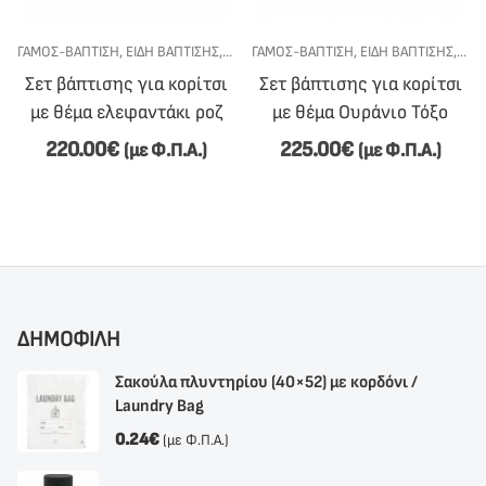
ΣΙ
ΕΤ ΒΆΠΤΙΣΗΣ
ΓΆΜΟΣ-ΒΆΠΤΙΣΗ
,
ΣΕΤ ΒΆΠΤΙΣΗΣ ΓΙΑ ΚΟΡΊΤΣΙ
,
ΕΊΔΗ ΒΆΠΤΙΣΗΣ
,
ΣΕΤ ΒΆΠΤΙΣΗΣ
ΓΆΜΟΣ-ΒΆΠΤΙΣΗ
,
ΣΕΤ ΒΆΠΤΙΣΗΣ ΓΙΑ ΚΟΡΊΤΣΙ
,
ΕΊΔΗ ΒΆΠΤΙΣΗΣ
,
ΣΕΤ
Σετ βάπτισης για κορίτσι
Σετ βάπτισης για κορίτσι
με θέμα ελεφαντάκι ροζ
με θέμα Ουράνιο Τόξο
220.00
€
225.00
€
(με Φ.Π.Α.)
(με Φ.Π.Α.)
ΔΗΜΟΦΙΛΗ
Σακούλα πλυντηρίου (40×52) με κορδόνι /
Laundry Bag
0.24
€
(με Φ.Π.Α.)