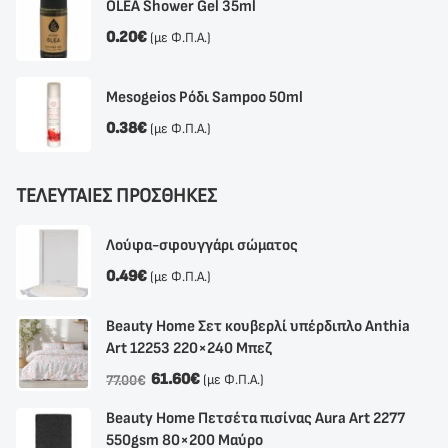
OLEA Shower Gel 35ml
0.20
€
(με Φ.Π.Α.)
Mesogeios Ρόδι Sampoo 50ml
0.38
€
(με Φ.Π.Α.)
ΤΕΛΕΥΤΑΙΕΣ ΠΡΟΣΘΗΚΕΣ
Λούφα-σφουγγάρι σώματος
0.49
€
(με Φ.Π.Α.)
Beauty Home Σετ κουβερλί υπέρδιπλο Anthia
Αrt 12253 220×240 Μπεζ
61.60
€
(με Φ.Π.Α.)
77.00
€
Beauty Home Πετσέτα πισίνας Aura Art 2277
550gsm 80×200 Μαύρο