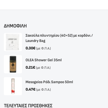
ΔΗΜΟΦΙΛΗ
Σακούλα πλυντηρίου (40×52) με κορδόνι /
Laundry Bag
0.30
€
(με Φ.Π.Α.)
OLEA Shower Gel 35ml
0.21
€
(με Φ.Π.Α.)
Mesogeios Ρόδι Sampoo 50ml
0.47
€
(με Φ.Π.Α.)
ΤΕΛΕΥΤΑΙΕΣ ΠΡΟΣΘΗΚΕΣ