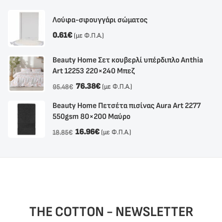
Λούφα-σφουγγάρι σώματος
0.61
€
(με Φ.Π.Α.)
Beauty Home Σετ κουβερλί υπέρδιπλο Anthia
Αrt 12253 220×240 Μπεζ
76.38
€
(με Φ.Π.Α.)
95.48
€
Beauty Home Πετσέτα πισίνας Aura Art 2277
550gsm 80×200 Μαύρο
16.96
€
(με Φ.Π.Α.)
18.85
€
THE COTTON - NEWSLETTER