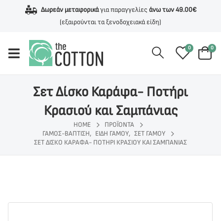
Δωρεάν μεταφορικά
για παραγγελίες
άνω των 49.00€
(εξαιρούνται τα ξενοδοχειακά είδη)
0
0
Σετ Δίσκο Καράφα- Ποτήρι
Κρασιού και Σαμπάνιας
HOME
ΠΡΟΪΌΝΤΑ
ΓΆΜΟΣ-ΒΆΠΤΙΣΗ
,
ΕΊΔΗ ΓΆΜΟΥ
,
ΣΕΤ ΓΆΜΟΥ
ΣΕΤ ΔΊΣΚΟ ΚΑΡΆΦΑ- ΠΟΤΉΡΙ ΚΡΑΣΙΟΎ ΚΑΙ ΣΑΜΠΆΝΙΑΣ