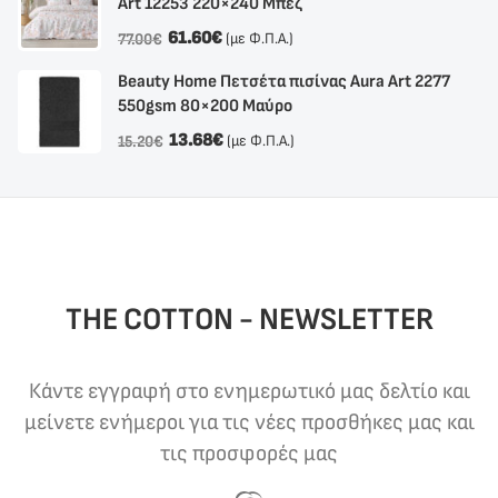
Αrt 12253 220×240 Μπεζ
61.60
€
(με Φ.Π.Α.)
77.00
€
Beauty Home Πετσέτα πισίνας Aura Art 2277
550gsm 80×200 Μαύρο
13.68
€
(με Φ.Π.Α.)
15.20
€
THE COTTON - NEWSLETTER
Κάντε εγγραφή στο ενημερωτικό μας δελτίο και
μείνετε ενήμεροι για τις νέες προσθήκες μας και
τις προσφορές μας