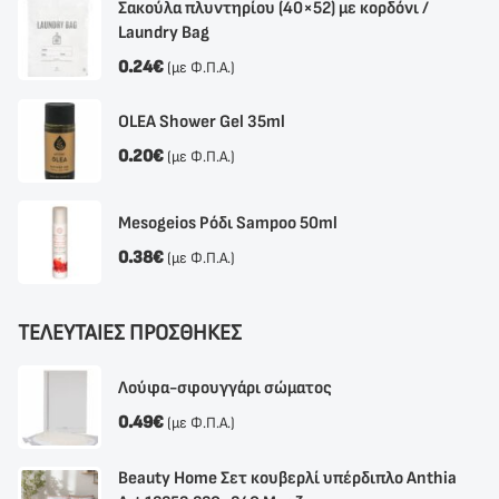
Σακούλα πλυντηρίου (40×52) με κορδόνι /
Laundry Bag
0.24
€
(με Φ.Π.Α.)
OLEA Shower Gel 35ml
0.20
€
(με Φ.Π.Α.)
Mesogeios Ρόδι Sampoo 50ml
0.38
€
(με Φ.Π.Α.)
ΤΕΛΕΥΤΑΙΕΣ ΠΡΟΣΘΗΚΕΣ
Λούφα-σφουγγάρι σώματος
0.49
€
(με Φ.Π.Α.)
Beauty Home Σετ κουβερλί υπέρδιπλο Anthia