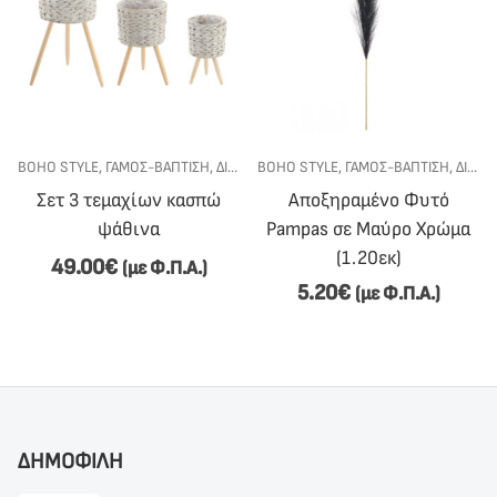
Σ
BOHO STYLE
,
ΔΙΑΚΌΣΜΗΣΗ ΓΆΜΟΥ-ΒΆΠΤΙΣΗΣ
,
ΓΆΜΟΣ-ΒΆΠΤΙΣΗ
,
ΔΙΑΚΌΣΜΗΣΗ ΓΆΜΟΥ-ΒΆΠΤΙΣΗΣ
BOHO STYLE
,
ΓΆΜΟΣ-ΒΆΠΤΙΣΗ
,
ΔΙΑΚΌΣΜΗΣΗ ΓΆΜΟΥ-ΒΆΠΤΙΣΗΣ
Σετ 3 τεμαχίων κασπώ
Αποξηραμένο Φυτό
ψάθινα
Pampas σε Μαύρο Χρώμα
(1.20εκ)
49.00
€
(με Φ.Π.Α.)
5.20
€
(με Φ.Π.Α.)
ΔΗΜΟΦΙΛΗ