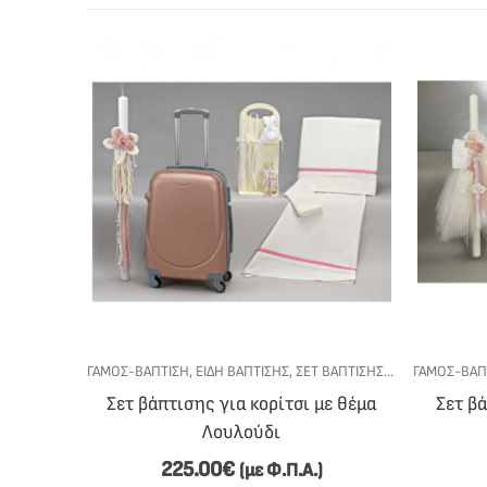
Ό ΚΡΕΒΆΤΙ
ΓΆΜΟΣ-ΒΆΠΤΙΣΗ
,
ΕΊΔΗ ΒΆΠΤΙΣΗΣ
,
ΣΕΤ ΒΆΠΤΙΣΗΣ
,
ΣΕΤ ΒΆΠΤΙΣΗΣ Γ
ΓΆΜΟΣ-ΒΆΠ
 Marilia
Σετ βάπτισης για κορίτσι με θέμα
Σετ β
Beauty
Λουλούδι
225.00
€
(με Φ.Π.Α.)