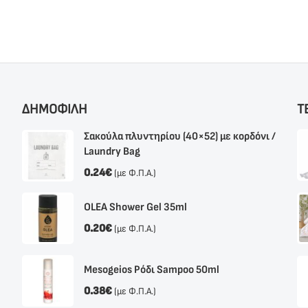
ΔΗΜΟΦΙΛΗ
Τ
Σακούλα πλυντηρίου (40×52) με κορδόνι /
Laundry Bag
0.24
€
(με Φ.Π.Α.)
OLEA Shower Gel 35ml
0.20
€
(με Φ.Π.Α.)
Mesogeios Ρόδι Sampoo 50ml
0.38
€
(με Φ.Π.Α.)