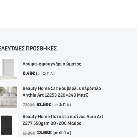
ΕΛΕΥΤΑΙΕΣ ΠΡΟΣΘΗΚΕΣ
Λούφα-σφουγγάρι σώματος
0.49
€
(με Φ.Π.Α.)
Beauty Home Σετ κουβερλί υπέρδιπλο
Anthia Αrt 12253 220×240 Μπεζ
61.60
€
(με Φ.Π.Α.)
77.00
€
Beauty Home Πετσέτα πισίνας Aura Art
2277 550gsm 80×200 Μαύρο
13.68
€
(με Φ.Π.Α.)
15.20
€