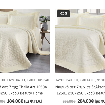
-20%
ΙΑ ΚΟΡΊΤΣΙ
ΠΤΙΣΗ
,
ΝΥΦΙΚΆ ΣΕΤ
,
ΝΥΦΙΚΌ ΚΡΕΒΆΤΙ
ΓΆΜΟΣ-ΒΆΠΤΙΣΗ
,
ΝΥΦΙΚΆ ΣΕΤ
,
ΝΥΦΙΚ
 σετ 7 τμχ Thalia Art 12504
Νυφικό σετ 7 τμχ σε βαλίτσα
×250 Εκρού Beauty Home
12501 230×250 Εκρού Beau
184.00
€
204.00
€
(με Φ.Π.Α.)
(με Φ.
00
€
255.00
€