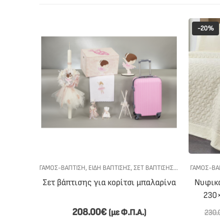
-20%
ΒΆΠΤΙΣΗΣ
,
ΣΕΤ ΒΆΠΤΙΣΗΣ ΓΙΑ ΚΟΡΊΤΣΙ
ΓΆΜΟΣ-ΒΆΠΤΙΣΗ
,
ΕΊΔΗ ΒΆΠΤΙΣΗΣ
,
ΣΕΤ ΒΆΠΤΙΣΗΣ
,
ΣΕΤ ΒΆΠΤΙΣΗΣ Γ
ΓΆΜΟΣ-ΒΆ
ε θέμα
Σετ βάπτισης για κορίτσι μπαλαρίνα
Νυφικό
230
208.00
€
(με Φ.Π.Α.)
230.