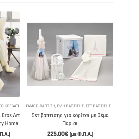
Ό ΚΡΕΒΆΤΙ
ΓΆΜΟΣ-ΒΆΠΤΙΣΗ
,
ΕΊΔΗ ΒΆΠΤΙΣΗΣ
,
ΣΕΤ ΒΆΠΤΙΣΗΣ
,
ΣΕΤ ΒΆΠΤΙΣΗΣ 
ΓΆΜΟΣ-ΒΆ
 Eros Art
Σετ βάπτισης για κορίτσι με θέμα
Σετ βάπ
ty Home
Παρίσι
225.00
€
Π.Α.)
(με Φ.Π.Α.)