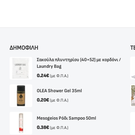
ΔΗΜΟΦΙΛΗ
Τ
Σακούλα πλυντηρίου (40×52) με κορδόνι /
Laundry Bag
0.24
€
(με Φ.Π.Α.)
OLEA Shower Gel 35ml
0.20
€
(με Φ.Π.Α.)
Mesogeios Ρόδι Sampoo 50ml
0.38
€
(με Φ.Π.Α.)