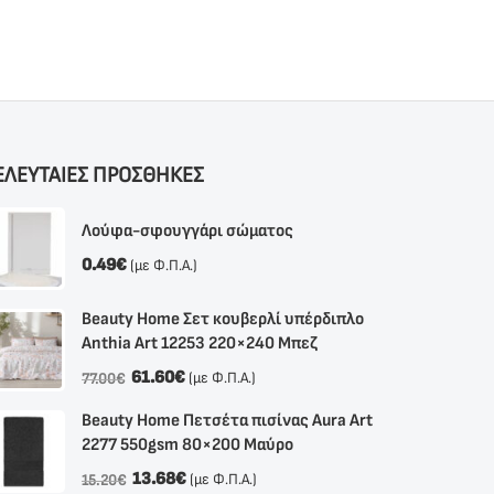
ΕΛΕΥΤΑΙΕΣ ΠΡΟΣΘΗΚΕΣ
Λούφα-σφουγγάρι σώματος
0.49
€
(με Φ.Π.Α.)
Beauty Home Σετ κουβερλί υπέρδιπλο
Anthia Αrt 12253 220×240 Μπεζ
61.60
€
(με Φ.Π.Α.)
77.00
€
Beauty Home Πετσέτα πισίνας Aura Art
2277 550gsm 80×200 Μαύρο
13.68
€
(με Φ.Π.Α.)
15.20
€