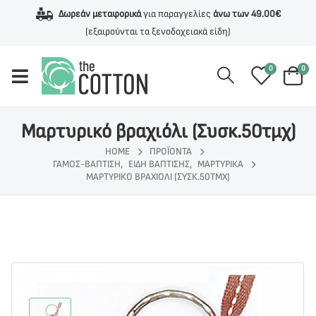
Δωρεάν μεταφορικά
για παραγγελίες
άνω των 49.00€
(εξαιρούνται τα ξενοδοχειακά είδη)
0
0
Μαρτυρικό βραχιόλι (Συσκ.50τμχ)
HOME
ΠΡΟΪΌΝΤΑ
ΓΆΜΟΣ-ΒΆΠΤΙΣΗ
,
ΕΊΔΗ ΒΆΠΤΙΣΗΣ
,
ΜΑΡΤΥΡΙΚΆ
ΜΑΡΤΥΡΙΚΌ ΒΡΑΧΙΌΛΙ (ΣΥΣΚ.50ΤΜΧ)