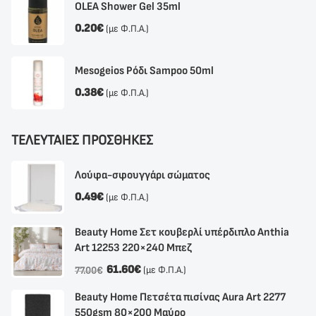
OLEA Shower Gel 35ml
0.20
€
(με Φ.Π.Α.)
Mesogeios Ρόδι Sampoo 50ml
0.38
€
(με Φ.Π.Α.)
ΤΕΛΕΥΤΑΙΕΣ ΠΡΟΣΘΗΚΕΣ
Λούφα-σφουγγάρι σώματος
0.49
€
(με Φ.Π.Α.)
Beauty Home Σετ κουβερλί υπέρδιπλο Anthia
Αrt 12253 220×240 Μπεζ
61.60
€
(με Φ.Π.Α.)
77.00
€
Beauty Home Πετσέτα πισίνας Aura Art 2277
550gsm 80×200 Μαύρο