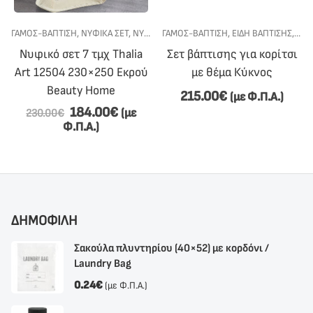
ΣΙ
ΕΤ ΒΆΠΤΙΣΗΣ
ΓΆΜΟΣ-ΒΆΠΤΙΣΗ
,
ΣΕΤ ΒΆΠΤΙΣΗΣ ΓΙΑ ΚΟΡΊΤΣΙ
,
ΝΥΦΙΚΆ ΣΕΤ
,
ΝΥΦΙΚΌ ΚΡΕΒΆΤΙ
ΓΆΜΟΣ-ΒΆΠΤΙΣΗ
,
ΕΊΔΗ ΒΆΠΤΙΣΗΣ
,
ΣΕΤ
Νυφικό σετ 7 τμχ Thalia
Σετ βάπτισης για κορίτσι
Art 12504 230×250 Εκρού
με θέμα Κύκνος
Beauty Home
215.00
€
(με Φ.Π.Α.)
184.00
€
(με
230.00
€
Φ.Π.Α.)
ΔΗΜΟΦΙΛΗ
Σακούλα πλυντηρίου (40×52) με κορδόνι /
Laundry Bag
0.24
€
(με Φ.Π.Α.)