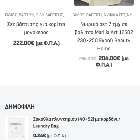
ΣΙ
ΓΆΜΟΣ-ΒΆΠΤΙΣΗ
,
ΕΊΔΗ ΒΆΠΤΙΣΗΣ
,
ΣΕΤ ΒΆΠΤΙΣΗΣ
ΓΆΜΟΣ-ΒΆΠΤΙΣΗ
,
ΣΕΤ ΒΆΠΤΙΣΗΣ ΓΙΑ ΚΟΡΊΤΣΙ
,
ΝΥΦΙΚΆ ΣΕΤ
,
ΝΥΦΙΚΌ ΚΡΕΒΆΤΙ
Σετ βάπτισης για κορίτσι
Νυφικό σετ 7 τμχ σε
μονόκερος
βαλίτσα Marilia Art 12502
230×250 Εκρού Beauty
222.00
€
(με Φ.Π.Α.)
Home
204.00
€
(με
255.00
€
Φ.Π.Α.)
ΔΗΜΟΦΙΛΗ
Σακούλα πλυντηρίου (40×52) με κορδόνι /
Laundry Bag
0.24
€
(με Φ.Π.Α.)