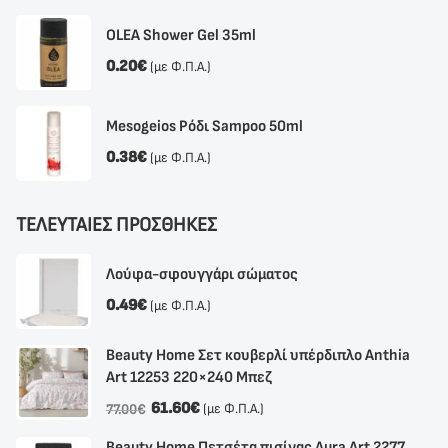
OLEA Shower Gel 35ml
0.20
€
(με Φ.Π.Α.)
Mesogeios Ρόδι Sampoo 50ml
0.38
€
(με Φ.Π.Α.)
ΤΕΛΕΥΤΑΙΕΣ ΠΡΟΣΘΗΚΕΣ
Λούφα-σφουγγάρι σώματος
0.49
€
(με Φ.Π.Α.)
Beauty Home Σετ κουβερλί υπέρδιπλο Anthia
Αrt 12253 220×240 Μπεζ
61.60
€
(με Φ.Π.Α.)
77.00
€
Beauty Home Πετσέτα πισίνας Aura Art 2277