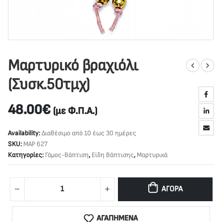
Μαρτυρικό βραχιόλι
(Συσκ.50τμχ)
48.00
€
(με Φ.Π.Α.)
Availability:
Διαθέσιμο από 10 έως 30 ημέρες
SKU:
ΜΑΡ 627
Κατηγορίες:
Γάμος-Βάπτιση
,
Είδη Βάπτισης
,
Μαρτυρικά
ΑΓΟΡΆ
ΑΓΑΠΗΜΕΝΑ