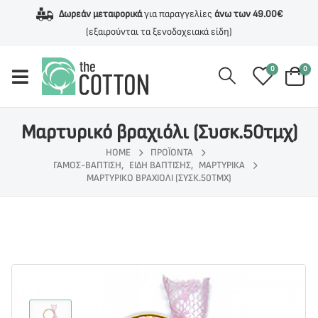
Δωρεάν μεταφορικά
για παραγγελίες
άνω των 49.00€
(εξαιρούνται τα ξενοδοχειακά είδη)
0
0
Μαρτυρικό βραχιόλι (Συσκ.50τμχ)
HOME
ΠΡΟΪΌΝΤΑ
ΓΆΜΟΣ-ΒΆΠΤΙΣΗ
,
ΕΊΔΗ ΒΆΠΤΙΣΗΣ
,
ΜΑΡΤΥΡΙΚΆ
ΜΑΡΤΥΡΙΚΌ ΒΡΑΧΙΌΛΙ (ΣΥΣΚ.50ΤΜΧ)