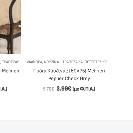
ΤΡΑΠΕΖΑΡΙΑ
,
ΤΡΑΠΕΖΟΜΑΝΤΗΛΑ
ΔΙΆΦΟΡΑ
,
ΚΟΥΖΙΝΑ - ΤΡΑΠΕΖΑΡΙΑ
,
ΠΕΤΣΕΤΕΣ ΚΟΥΖΙΝΑΣ
ΔΙΆΦΟΡΑ
,
ΠΟΔΙΈΣ
,
Κ
 Melinen
Ποδιά Κουζίνας (60×75) Melinen
Ποδιά
Pepper Check Grey
3.99
€
Α.)
(με Φ.Π.Α.)
5.70
€
5