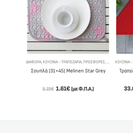
ΑΠΕΖΟΜΑΝΤΗΛΑ
ΔΙΆΦΟΡΑ
,
ΚΟΥΖΙΝΑ - ΤΡΑΠΕΖΑΡΙΑ
,
ΠΡΟΣΦΟΡΕΣ
,
ΣΟΥΠΛΆ
ΚΟΥΖΙΝΑ - 
 8487
Σουπλά (31×45) Melinen Star Grey
Τραπεζ
e
1.61
€
33.
.Α.)
(με Φ.Π.Α.)
3.22
€