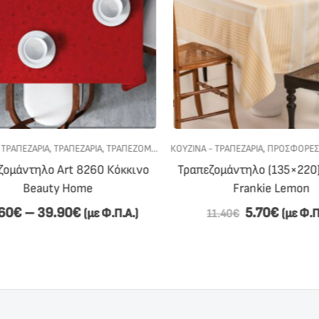
ΤΡΑΠΕΖΑΡΙΑ
,
ΤΡΑΠΕΖΑΡΙΑ
,
ΤΡΑΠΕΖΟΜΑΝΤΗΛΑ
ΚΟΥΖΙΝΑ - ΤΡΑΠΕΖΑΡΙΑ
,
ΠΡΟΣΦΟΡΕΣ
,
ομάντηλο Art 8260 Κόκκινο
Τραπεζομάντηλο (135×220)
Beauty Home
Frankie Lemon
60
€
–
39.90
€
5.70
€
(με Φ.Π.Α.)
(με Φ.Π.
11.40
€