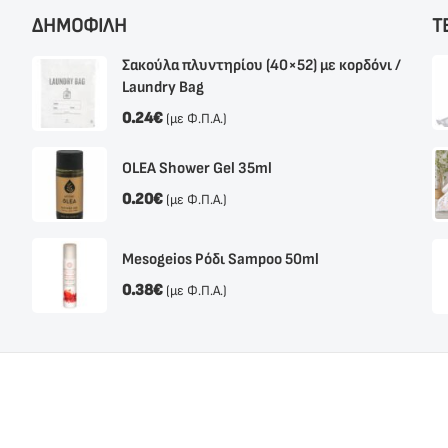
ΔΗΜΟΦΙΛΗ
Τ
Σακούλα πλυντηρίου (40×52) με κορδόνι /
Laundry Bag
0.24
€
(με Φ.Π.Α.)
OLEA Shower Gel 35ml
0.20
€
(με Φ.Π.Α.)
Mesogeios Ρόδι Sampoo 50ml
0.38
€
(με Φ.Π.Α.)