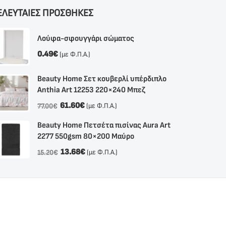
ΕΛΕΥΤΑΙΕΣ ΠΡΟΣΘΗΚΕΣ
Λούφα-σφουγγάρι σώματος
0.49
€
(με Φ.Π.Α.)
Beauty Home Σετ κουβερλί υπέρδιπλο
Anthia Αrt 12253 220×240 Μπεζ
61.60
€
(με Φ.Π.Α.)
77.00
€
Beauty Home Πετσέτα πισίνας Aura Art
2277 550gsm 80×200 Μαύρο
13.68
€
(με Φ.Π.Α.)
15.20
€