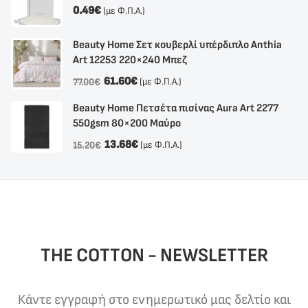
0.49
€
(με Φ.Π.Α.)
Beauty Home Σετ κουβερλί υπέρδιπλο Anthia
Αrt 12253 220×240 Μπεζ
61.60
€
(με Φ.Π.Α.)
77.00
€
Beauty Home Πετσέτα πισίνας Aura Art 2277
550gsm 80×200 Μαύρο
13.68
€
(με Φ.Π.Α.)
15.20
€
THE COTTON - NEWSLETTER
Κάντε εγγραφή στο ενημερωτικό μας δελτίο και