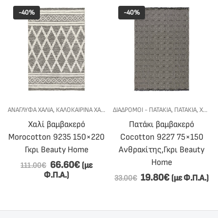
-40%
-40%
ΑΝΆΓΛΥΦΑ ΧΑΛΙΆ
,
ΧΑΛΙΑ
,
ΚΑΛΟΚΑΙΡΙΝΑ ΧΑΛΙΑ
,
ΧΑΛΙΑ
ΔΙΑΔΡΟΜΟΙ - ΠΑΤΑΚΙΑ
,
ΠΑΤΆΚΙΑ
,
ΧΑΛΙΑ
Χαλί βαμβακερό
Πατάκι βαμβακερό
Morocotton 9235 150×220
Cocotton 9227 75×150
Γκρι Beauty Home
Ανθρακίτης,Γκρι Beauty
Home
66.60
€
(με
111.00
€
Φ.Π.Α.)
19.80
€
(με Φ.Π.Α.)
33.00
€