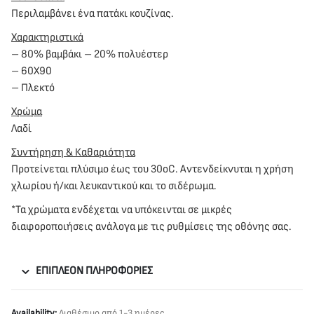
Περιλαμβάνει ένα πατάκι κουζίνας.
Χαρακτηριστικά
– 80% βαμβάκι – 20% πολυέστερ
– 60Χ90
– Πλεκτό
Χρώμα
Λαδί
Συντήρηση & Καθαριότητα
Προτείνεται πλύσιμο έως του 30oC. Αντενδείκνυται η χρήση
χλωρίου ή/και λευκαντικού και το σιδέρωμα.
*Τα χρώματα ενδέχεται να υπόκεινται σε μικρές
διαφοροποιήσεις ανάλογα με τις ρυθμίσεις της οθόνης σας.
ΕΠΙΠΛΈΟΝ ΠΛΗΡΟΦΟΡΊΕΣ
Availability:
Διαθέσιμο από 1-3 ημέρες