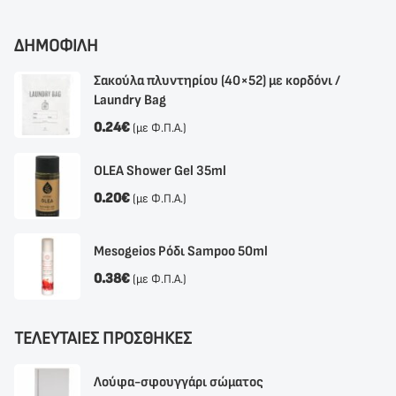
ΔΗΜΟΦΙΛΗ
Σακούλα πλυντηρίου (40×52) με κορδόνι /
Laundry Bag
0.24
€
(με Φ.Π.Α.)
OLEA Shower Gel 35ml
0.20
€
(με Φ.Π.Α.)
Mesogeios Ρόδι Sampoo 50ml
0.38
€
(με Φ.Π.Α.)
ΤΕΛΕΥΤΑΙΕΣ ΠΡΟΣΘΗΚΕΣ
Λούφα-σφουγγάρι σώματος