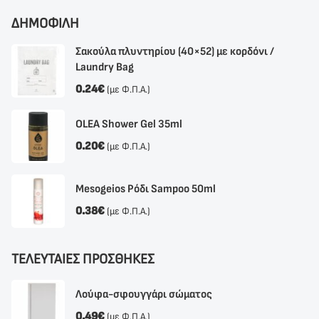
ΔΗΜΟΦΙΛΗ
Σακούλα πλυντηρίου (40×52) με κορδόνι /
Laundry Bag
0.24
€
(με Φ.Π.Α.)
OLEA Shower Gel 35ml
0.20
€
(με Φ.Π.Α.)
Mesogeios Ρόδι Sampoo 50ml
0.38
€
(με Φ.Π.Α.)
ΤΕΛΕΥΤΑΙΕΣ ΠΡΟΣΘΗΚΕΣ
Λούφα-σφουγγάρι σώματος
0.49
€
(με Φ.Π.Α.)