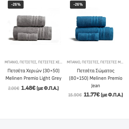
-26%
-26%
ΜΠΑΝΙΟ
,
ΠΕΤΣΕΤΕΣ
,
ΠΕΤΣΈΤΕΣ ΧΕΡΙΏΝ
ΜΠΑΝΙΟ
,
ΠΕΤΣΕΤΕΣ
,
ΠΕΤΣΈΤΕΣ ΜΠΆΝΙΟΥ
Πετσέτα Χεριών (30×50)
Πετσέτα Σώματος
Melinen Premio Light Grey
(80×150) Melinen Premio
Jean
1.48
€
(με Φ.Π.Α.)
2.00
€
11.77
€
(με Φ.Π.Α.)
15.90
€