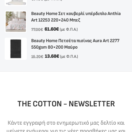
Beauty Home Σετ κουβερλί υπέρδιπλο Anthia
Αrt 12253 220×240 Μπεζ
61.60
€
(με Φ.Π.Α.)
77.00
€
Beauty Home Πετσέτα πισίνας Aura Art 2277
550gsm 80×200 Μαύρο
13.68
€
(με Φ.Π.Α.)
15.20
€
THE COTTON - NEWSLETTER
Κάντε εγγραφή στο ενημερωτικό μας δελτίο και
μείνετε ενήμεροι για τις νέες προσθήκες μας και