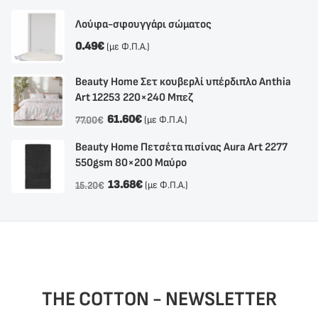
Λούφα-σφουγγάρι σώματος
0.49
€
(με Φ.Π.Α.)
Beauty Home Σετ κουβερλί υπέρδιπλο Anthia
Αrt 12253 220×240 Μπεζ
61.60
€
(με Φ.Π.Α.)
77.00
€
Beauty Home Πετσέτα πισίνας Aura Art 2277
550gsm 80×200 Μαύρο
13.68
€
(με Φ.Π.Α.)
15.20
€
THE COTTON - NEWSLETTER