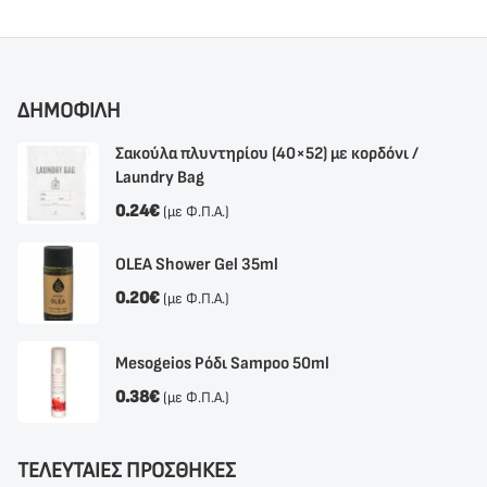
ΔΗΜΟΦΙΛΗ
Σακούλα πλυντηρίου (40×52) με κορδόνι /
Laundry Bag
0.24
€
(με Φ.Π.Α.)
OLEA Shower Gel 35ml
0.20
€
(με Φ.Π.Α.)
Mesogeios Ρόδι Sampoo 50ml
0.38
€
(με Φ.Π.Α.)
ΤΕΛΕΥΤΑΙΕΣ ΠΡΟΣΘΗΚΕΣ