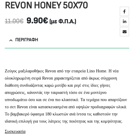
REVON HONEY 50Χ70
9.90
€
11.00
€
(με Φ.Π.Α.)
ΠΕΡΙΓΡΑΦΉ
Ζεύγος μαξιλαροθήκες Revon από την εταιρεία Lino Home. Η νέα
ολοκληρωμένη σειρά Revon χαρακτηρίζεται από άκρως σύγχρονη
διάθεση συνδυάζοντας καρώ μοτίβο και ριγέ στις ίδιες γήινες
αποχρώσεις, κάνοντάς την ταιριαστή τόσο σε ένα μοντέρνο
υπνοδωμάτιο όσο και σε ένα πιο κλασσικό. Τα τεμάχια που απαρτίζουν
το σετ Revon είναι κατασκευασμένα από υψηλών προδιαγραφών υλικά.
Το βαμβακερό ύφασμα 180 κλωστών ανά ίντσα τις καθιστούν την
ιδανική επιλογή για τους λάτρεις της ποιότητας και της κομψότητας.
Συσκευασία