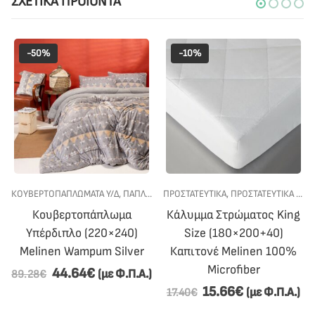
ΣΧΕΤΙΚΆ ΠΡΟΪΌΝΤΑ
-50%
-10%
ΡΕΣ
ΚΟΥΒΕΡΤΟΠΑΠΛΩΜΑΤΑ Υ/Δ
,
ΥΠΝΟΔΩΜΑΤΙΟ
,
ΥΠΝΟΔΩΜΑΤΙΟ
,
ΠΑΠΛΩΜΑΤΑ
ΠΡΟΣΤΑΤΕΥΤΙΚΑ
,
ΠΡΟΣΦΟΡΕΣ
,
,
ΠΡΟΣΤΑΤΕΥΤΙΚΑ ΣΤΡΩΜΑΤΩΝ
ΥΠΝΟΔΩΜΑΤΙΟ
Κουβερτοπάπλωμα
Κάλυμμα Στρώματος King
Υπέρδιπλο (220×240)
Size (180×200+40)
Melinen Wampum Silver
Καπιτονέ Melinen 100%
Microfiber
44.64
€
(με Φ.Π.Α.)
89.28
€
15.66
€
(με Φ.Π.Α.)
17.40
€