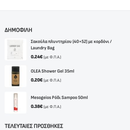
ΔΗΜΟΦΙΛΗ
Σακούλα πλυντηρίου (40×52) με κορδόνι /
Laundry Bag
0.24
€
(με Φ.Π.Α.)
OLEA Shower Gel 35ml
0.20
€
(με Φ.Π.Α.)
Mesogeios Ρόδι Sampoo 50ml
0.38
€
(με Φ.Π.Α.)
ΤΕΛΕΥΤΑΙΕΣ ΠΡΟΣΘΗΚΕΣ