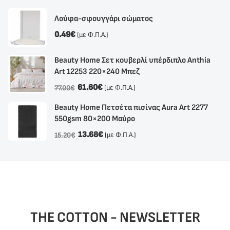
Λούφα-σφουγγάρι σώματος
0.49
€
(με Φ.Π.Α.)
Beauty Home Σετ κουβερλί υπέρδιπλο Anthia
Αrt 12253 220×240 Μπεζ
61.60
€
(με Φ.Π.Α.)
77.00
€
Beauty Home Πετσέτα πισίνας Aura Art 2277
550gsm 80×200 Μαύρο
13.68
€
(με Φ.Π.Α.)
15.20
€
THE COTTON - NEWSLETTER