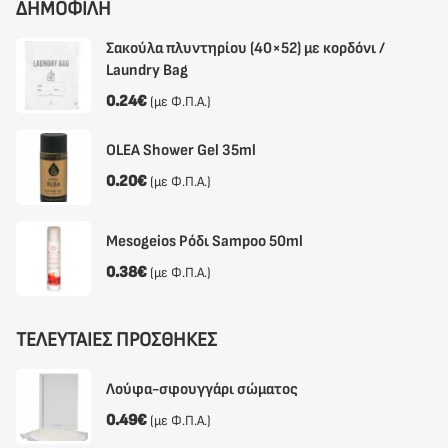
ΔΗΜΟΦΙΛΗ
Σακούλα πλυντηρίου (40×52) με κορδόνι /
Laundry Bag
0.24
€
(με Φ.Π.Α.)
OLEA Shower Gel 35ml
0.20
€
(με Φ.Π.Α.)
Mesogeios Ρόδι Sampoo 50ml
0.38
€
(με Φ.Π.Α.)
ΤΕΛΕΥΤΑΙΕΣ ΠΡΟΣΘΗΚΕΣ
Λούφα-σφουγγάρι σώματος
0.49
€
(με Φ.Π.Α.)