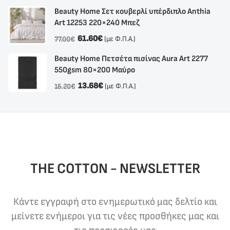
Beauty Home Σετ κουβερλί υπέρδιπλο Anthia
Αrt 12253 220×240 Μπεζ
61.60
€
(με Φ.Π.Α.)
77.00
€
Beauty Home Πετσέτα πισίνας Aura Art 2277
550gsm 80×200 Μαύρο
13.68
€
(με Φ.Π.Α.)
15.20
€
THE COTTON - NEWSLETTER
Κάντε εγγραφή στο ενημερωτικό μας δελτίο και
μείνετε ενήμεροι για τις νέες προσθήκες μας και