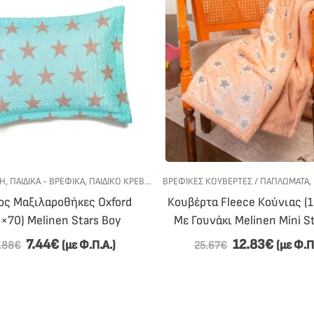
ΣΗ
,
ΠΑΙΔΙΚΑ - ΒΡΕΦΙΚΑ
,
ΠΑΙΔΙΚΟ ΚΡΕΒΑΤΙ
,
ΠΡΟΣΦΟΡΕΣ
ΒΡΕΦΙΚΈΣ ΚΟΥΒΈΡΤΕΣ / ΠΑΠΛΏΜΑΤΑ
,
ος Μαξιλαροθήκες Oxford
Κουβέρτα Fleece Κούνιας (
×70) Melinen Stars Boy
Με Γουνάκι Melinen Mini St
7.44
€
12.83
€
(με Φ.Π.Α.)
(με Φ.Π
.88
€
25.67
€