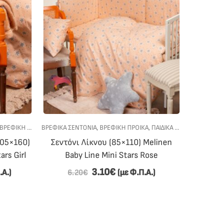
ΒΡΕΦΙΚΗ ΠΡΟΙΚΑ
ΒΡΕΦΙΚΆ ΣΕΝΤΌΝΙΑ
,
ΠΑΙΔΙΚΑ - ΒΡΕΦΙΚΑ
,
ΒΡΕΦΙΚΗ ΠΡΟΙΚΑ
,
ΠΡΟΣΦΟΡΕΣ
,
ΠΑΙΔΙΚΑ - ΒΡΕΦΙΚΑ
ΔΙΑΚΌΣΜΗ
,
ΠΡΟ
105×160)
Σεντόνι Λίκνου (85×110) Melinen
Ζεύγο
ars Girl
Baby Line Mini Stars Rose
(50×70
3.10
€
.Α.)
(με Φ.Π.Α.)
6.20
€
6