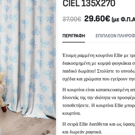
CIEL 135X270
29.60
€
37.00
€
(με Φ.Π.Α
ΠΕΡΙΓΡΑΦΉ
ΕΠΙΠΛΈΟΝ ΠΛΗΡΟΦ
Έτοιμη ραμμένη κουρτίνα Ellie με τρ
διακοσμημένη με κομψά φιογκάκια σε
παιδικό δωμάτιο! Στολίστε το υπνοδ
σχέδια και χρώματα που εγείρουν την
Η κουρτίνα είναι κατασκευασμένη α
δίνοντάς της την ιδιότητα να προσφέ
τοποθετήσετε. Η κουρτίνα
Ellie
μπορε
κουρτίνα.
Η σειρά Ellie διατίθεται και ως ύφασ
και δωρεάν ραφτικά.