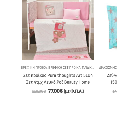
ΡΕΦΙΚΗ ΠΡΟΙΚΑ
ΒΡΕΦΙΚΗ ΠΡΟΙΚΑ
,
ΠΑΙΔΙΚΑ - ΒΡΕΦΙΚΑ
,
ΒΡΕΦΙΚΉ ΣΕΤ ΠΡΟΊΚΑ
,
ΠΡΟΣΦΟΡΕΣ
,
ΠΑΙΔΙΚΑ - ΒΡΕΦΙΚΑ
ΔΙΑΚΌΣΜΗ
05×160)
Σετ προίκας Pure thoughts Art 5104
Ζεύγ
ars Boy
Σετ 4τμχ Λευκό,Ροζ Beauty Home
(50
77.00
€
Α.)
(με Φ.Π.Α.)
110.00
€
14