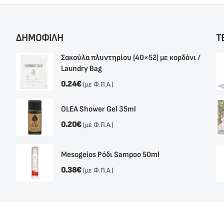
ΔΗΜΟΦΙΛΗ
Τ
Σακούλα πλυντηρίου (40×52) με κορδόνι /
Laundry Bag
0.24
€
(με Φ.Π.Α.)
OLEA Shower Gel 35ml
0.20
€
(με Φ.Π.Α.)
Mesogeios Ρόδι Sampoo 50ml
0.38
€
(με Φ.Π.Α.)