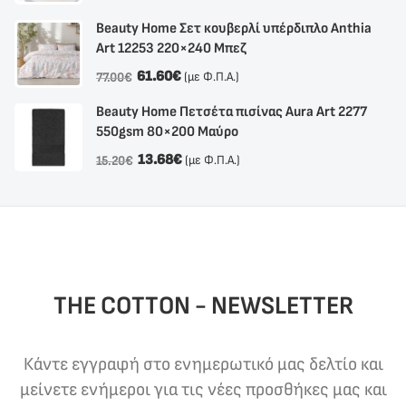
Beauty Home Σετ κουβερλί υπέρδιπλο Anthia
Αrt 12253 220×240 Μπεζ
61.60
€
(με Φ.Π.Α.)
77.00
€
Beauty Home Πετσέτα πισίνας Aura Art 2277
550gsm 80×200 Μαύρο
13.68
€
(με Φ.Π.Α.)
15.20
€
THE COTTON - NEWSLETTER
Κάντε εγγραφή στο ενημερωτικό μας δελτίο και
μείνετε ενήμεροι για τις νέες προσθήκες μας και