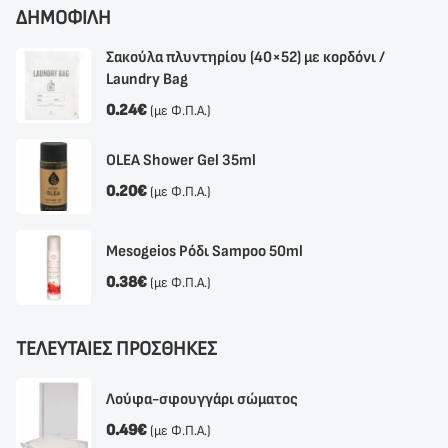
ΔΗΜΟΦΙΛΗ
Σακούλα πλυντηρίου (40×52) με κορδόνι /
Laundry Bag
0.24
€
(με Φ.Π.Α.)
OLEA Shower Gel 35ml
0.20
€
(με Φ.Π.Α.)
Mesogeios Ρόδι Sampoo 50ml
0.38
€
(με Φ.Π.Α.)
ΤΕΛΕΥΤΑΙΕΣ ΠΡΟΣΘΗΚΕΣ
Λούφα-σφουγγάρι σώματος
0.49
€
(με Φ.Π.Α.)