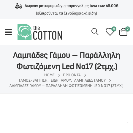
Δωρεάν μεταφορικά
για παραγγελίες
άνω των 49.00€
(εξαιρούνται τα ξενοδοχειακά είδη)
0
0
Λαμπάδες Γάμου – Παράλληλη
Φωτιζόμενη Led Νο17 (2τμχ.)
HOME
ΠΡΟΪΌΝΤΑ
ΓΆΜΟΣ-ΒΆΠΤΙΣΗ
,
ΕΊΔΗ ΓΆΜΟΥ
,
ΛΑΜΠΆΔΕΣ ΓΆΜΟΥ
ΛΑΜΠΆΔΕΣ ΓΆΜΟΥ – ΠΑΡΆΛΛΗΛΗ ΦΩΤΙΖΌΜΕΝΗ LED ΝΟ17 (2ΤΜΧ.)