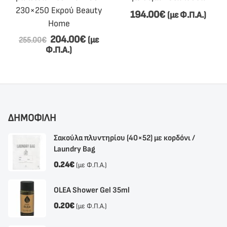
230×250 Εκρού Beauty
194.00
€
(με Φ.Π.Α.)
Home
204.00
€
(με
255.00
€
Φ.Π.Α.)
ΔΗΜΟΦΙΛΗ
Σακούλα πλυντηρίου (40×52) με κορδόνι /
Laundry Bag
0.24
€
(με Φ.Π.Α.)
OLEA Shower Gel 35ml
0.20
€
(με Φ.Π.Α.)