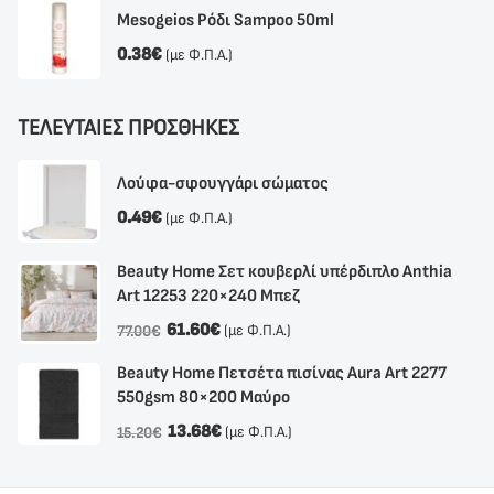
Mesogeios Ρόδι Sampoo 50ml
0.38
€
(με Φ.Π.Α.)
ΤΕΛΕΥΤΑΙΕΣ ΠΡΟΣΘΗΚΕΣ
Λούφα-σφουγγάρι σώματος
0.49
€
(με Φ.Π.Α.)
Beauty Home Σετ κουβερλί υπέρδιπλο Anthia
Αrt 12253 220×240 Μπεζ
61.60
€
(με Φ.Π.Α.)
77.00
€
Beauty Home Πετσέτα πισίνας Aura Art 2277
550gsm 80×200 Μαύρο
13.68
€
(με Φ.Π.Α.)
15.20
€