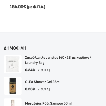
194.00
€
(με Φ.Π.Α.)
ΔΗΜΟΦΙΛΗ
Σακούλα πλυντηρίου (40×52) με κορδόνι /
Laundry Bag
0.24
€
(με Φ.Π.Α.)
OLEA Shower Gel 35ml
0.20
€
(με Φ.Π.Α.)
Mesogeios Ρόδι Sampoo 50ml