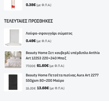
0.38
€
(με Φ.Π.Α.)
ΤΕΛΕΥΤΑΙΕΣ ΠΡΟΣΘΗΚΕΣ
Λούφα-σφουγγάρι σώματος
0.49
€
(με Φ.Π.Α.)
Beauty Home Σετ κουβερλί υπέρδιπλο Anthia
Αrt 12253 220×240 Μπεζ
61.60
€
(με Φ.Π.Α.)
77.00
€
Beauty Home Πετσέτα πισίνας Aura Art 2277
550gsm 80×200 Μαύρο
13.68
€
(με Φ.Π.Α.)
15.20
€