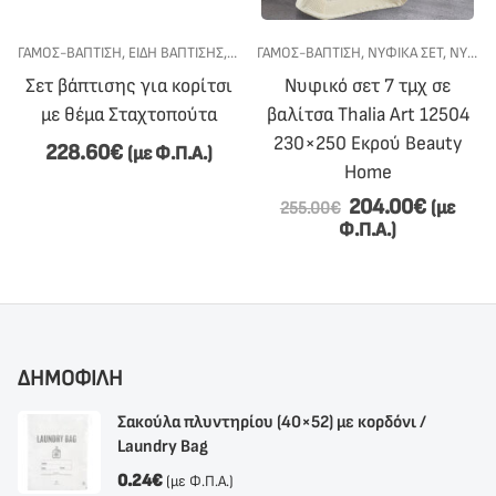
ΕΤ ΒΆΠΤΙΣΗΣ
ΓΆΜΟΣ-ΒΆΠΤΙΣΗ
,
ΣΕΤ ΒΆΠΤΙΣΗΣ ΓΙΑ ΚΟΡΊΤΣΙ
,
ΕΊΔΗ ΒΆΠΤΙΣΗΣ
,
ΣΕΤ ΒΆΠΤΙΣΗΣ
ΓΆΜΟΣ-ΒΆΠΤΙΣΗ
,
ΣΕΤ ΒΆΠΤΙΣΗΣ ΓΙΑ ΚΟΡΊΤΣΙ
,
ΝΥΦΙΚΆ ΣΕΤ
,
ΝΥΦΙΚΌ ΚΡΕΒΆΤΙ
Σετ βάπτισης για κορίτσι
Νυφικό σετ 7 τμχ σε
με θέμα Σταχτοπούτα
βαλίτσα Thalia Art 12504
230×250 Εκρού Beauty
228.60
€
(με Φ.Π.Α.)
Home
204.00
€
(με
255.00
€
Φ.Π.Α.)
ΔΗΜΟΦΙΛΗ
Σακούλα πλυντηρίου (40×52) με κορδόνι /
Laundry Bag
0.24
€
(με Φ.Π.Α.)