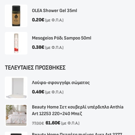
OLEA Shower Gel 35ml
0.20
€
(με Φ.Π.Α.)
Mesogeios Ρόδι Sampoo 50ml
0.38
€
(με Φ.Π.Α.)
ΤΕΛΕΥΤΑΙΕΣ ΠΡΟΣΘΗΚΕΣ
Λούφα-σφουγγάρι σώματος
0.49
€
(με Φ.Π.Α.)
Beauty Home Σετ κουβερλί υπέρδιπλο Anthia
Αrt 12253 220×240 Μπεζ
61.60
€
(με Φ.Π.Α.)
77.00
€
Beauty Home Πετσέτα πισίνας Aura Art 2277