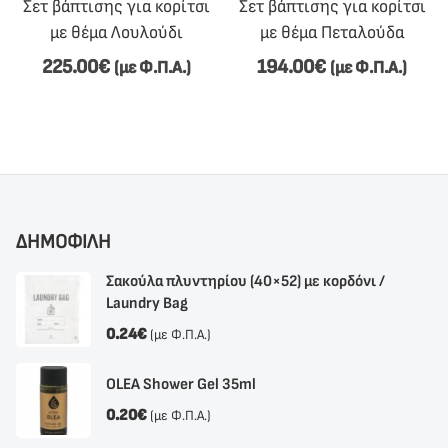
Σετ βάπτισης για κορίτσι
Σετ βάπτισης για κορίτσι
με θέμα Λουλούδι
με θέμα Πεταλούδα
225.00
€
194.00
€
(με Φ.Π.Α.)
(με Φ.Π.Α.)
ΔΗΜΟΦΙΛΗ
Σακούλα πλυντηρίου (40×52) με κορδόνι /
Laundry Bag
0.24
€
(με Φ.Π.Α.)
OLEA Shower Gel 35ml
0.20
€
(με Φ.Π.Α.)