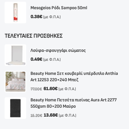
Mesogeios Ρόδι Sampoo 50ml
0.38
€
(με Φ.Π.Α.)
ΤΕΛΕΥΤΑΙΕΣ ΠΡΟΣΘΗΚΕΣ
Λούφα-σφουγγάρι σώματος
0.49
€
(με Φ.Π.Α.)
Beauty Home Σετ κουβερλί υπέρδιπλο Anthia
Αrt 12253 220×240 Μπεζ
61.60
€
(με Φ.Π.Α.)
77.00
€
Beauty Home Πετσέτα πισίνας Aura Art 2277
550gsm 80×200 Μαύρο
13.68
€
(με Φ.Π.Α.)
15.20
€