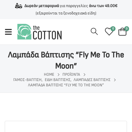
Δωρεάν μεταφορικά
για παραγγελίες
άνω των 49.00€
(εξαιρούνται τα ξενοδοχειακά είδη)
0
0
Λαμπάδα Βάπτισης “Fly Me To The
Moon”
HOME
ΠΡΟΪΌΝΤΑ
ΓΆΜΟΣ-ΒΆΠΤΙΣΗ
,
ΕΊΔΗ ΒΆΠΤΙΣΗΣ
,
ΛΑΜΠΆΔΕΣ ΒΆΠΤΙΣΗΣ
ΛΑΜΠΆΔΑ ΒΆΠΤΙΣΗΣ “FLY ME TO THE MOON”