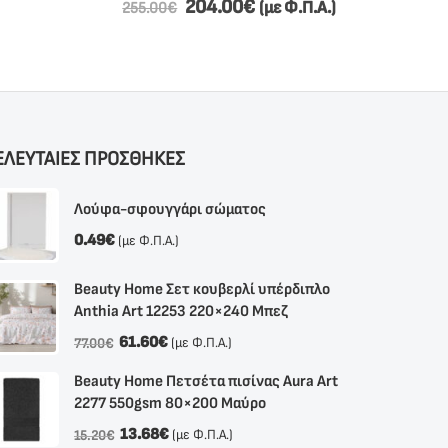
204.00
€
(με Φ.Π.Α.)
255.00
€
ΕΛΕΥΤΑΙΕΣ ΠΡΟΣΘΗΚΕΣ
Λούφα-σφουγγάρι σώματος
0.49
€
(με Φ.Π.Α.)
Beauty Home Σετ κουβερλί υπέρδιπλο
Anthia Αrt 12253 220×240 Μπεζ
61.60
€
(με Φ.Π.Α.)
77.00
€
Beauty Home Πετσέτα πισίνας Aura Art
2277 550gsm 80×200 Μαύρο
13.68
€
(με Φ.Π.Α.)
15.20
€