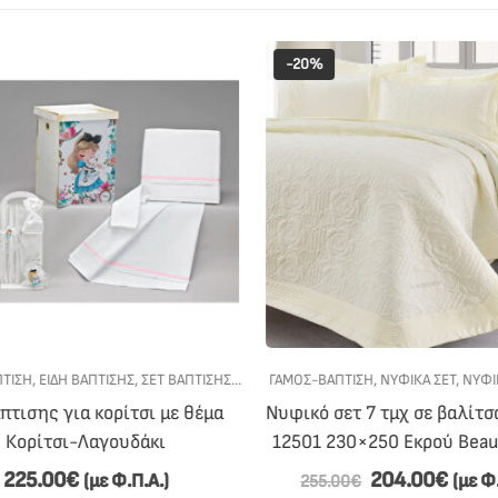
-20%
ΙΑ ΚΟΡΊΤΣΙ
ΤΙΣΗ
,
ΕΊΔΗ ΒΆΠΤΙΣΗΣ
,
ΣΕΤ ΒΆΠΤΙΣΗΣ
,
ΣΕΤ ΒΆΠΤΙΣΗΣ ΓΙΑ ΚΟΡΊΤΣΙ
ΓΆΜΟΣ-ΒΆΠΤΙΣΗ
,
ΝΥΦΙΚΆ ΣΕΤ
,
ΝΥΦΙΚ
πτισης για κορίτσι με θέμα
Νυφικό σετ 7 τμχ σε βαλίτσα
Κορίτσι-Λαγουδάκι
12501 230×250 Εκρού Beau
225.00
€
204.00
€
(με Φ.Π.Α.)
(με Φ.
255.00
€