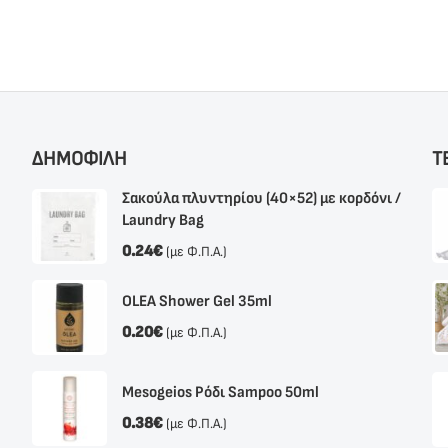
ΔΗΜΟΦΙΛΗ
Τ
Σακούλα πλυντηρίου (40×52) με κορδόνι /
Laundry Bag
0.24
€
(με Φ.Π.Α.)
OLEA Shower Gel 35ml
0.20
€
(με Φ.Π.Α.)
Mesogeios Ρόδι Sampoo 50ml
0.38
€
(με Φ.Π.Α.)