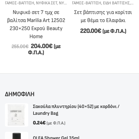
ΕΤ ΒΆΠΤΙΣΗΣ
ΓΆΜΟΣ-ΒΆΠΤΙΣΗ
,
ΣΕΤ ΒΆΠΤΙΣΗΣ ΓΙΑ ΚΟΡΊΤΣΙ
,
ΝΥΦΙΚΆ ΣΕΤ
,
ΝΥΦΙΚΌ ΚΡΕΒΆΤΙ
ΓΆΜΟΣ-ΒΆΠΤΙΣΗ
,
ΕΊΔΗ ΒΆΠΤΙΣΗΣ
,
ΣΕΤ
Νυφικό σετ 7 τμχ σε
Σετ βάπτισης για κορίτσι
βαλίτσα Marilia Art 12502
με θέμα το Ελαφάκι
230×250 Εκρού Beauty
220.00
€
(με Φ.Π.Α.)
Home
204.00
€
(με
255.00
€
Φ.Π.Α.)
ΔΗΜΟΦΙΛΗ
Σακούλα πλυντηρίου (40×52) με κορδόνι /
Laundry Bag
0.24
€
(με Φ.Π.Α.)
OLEA Shower Gel 35ml