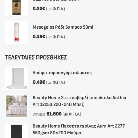
0.20
€
(με Φ.Π.Α.)
Mesogeios Ρόδι Sampoo 50ml
0.38
€
(με Φ.Π.Α.)
ΤΕΛΕΥΤΑΙΕΣ ΠΡΟΣΘΗΚΕΣ
Λούφα-σφουγγάρι σώματος
0.49
€
(με Φ.Π.Α.)
Beauty Home Σετ κουβερλί υπέρδιπλο Anthia
Αrt 12253 220×240 Μπεζ
61.60
€
(με Φ.Π.Α.)
77.00
€
Beauty Home Πετσέτα πισίνας Aura Art 2277
550gsm 80×200 Μαύρο