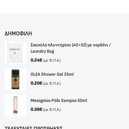
ΔΗΜΟΦΙΛΗ
Σακούλα πλυντηρίου (40×52) με κορδόνι /
Laundry Bag
0.24
€
(με Φ.Π.Α.)
OLEA Shower Gel 35ml
0.20
€
(με Φ.Π.Α.)
Mesogeios Ρόδι Sampoo 50ml
0.38
€
(με Φ.Π.Α.)
ΤΕΛΕΥΤΑΙΕΣ ΠΡΟΣΘΗΚΕΣ