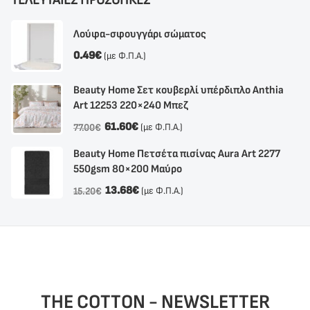
Λούφα-σφουγγάρι σώματος
0.49
€
(με Φ.Π.Α.)
Beauty Home Σετ κουβερλί υπέρδιπλο Anthia
Αrt 12253 220×240 Μπεζ
61.60
€
(με Φ.Π.Α.)
77.00
€
Beauty Home Πετσέτα πισίνας Aura Art 2277
550gsm 80×200 Μαύρο
13.68
€
(με Φ.Π.Α.)
15.20
€
THE COTTON - NEWSLETTER