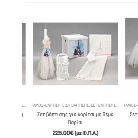
ΒΆΠΤΙΣΗΣ
,
ΣΕΤ ΒΆΠΤΙΣΗΣ ΓΙΑ ΚΟΡΊΤΣΙ
ΓΆΜΟΣ-ΒΆΠΤΙΣΗ
,
ΕΊΔΗ ΒΆΠΤΙΣΗΣ
,
ΣΕΤ ΒΆΠΤΙΣΗΣ
,
ΣΕΤ ΒΆΠΤΙΣΗΣ Γ
ΓΆΜΟΣ-ΒΆΠ
 θέμα η
Σετ βάπτισης για κορίτσι με θέμα
Σετ βά
Παρίσι
Γ
225.00
€
(με Φ.Π.Α.)