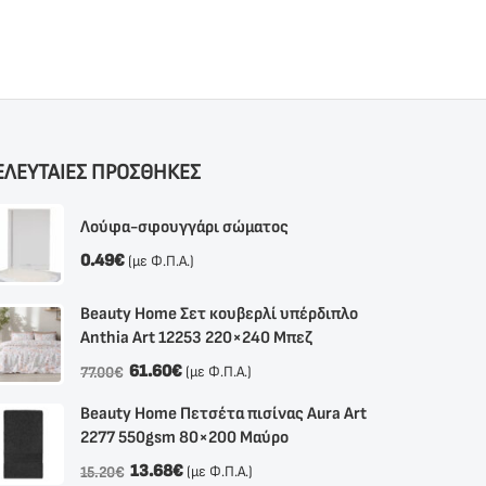
ΕΛΕΥΤΑΙΕΣ ΠΡΟΣΘΗΚΕΣ
Λούφα-σφουγγάρι σώματος
0.49
€
(με Φ.Π.Α.)
Beauty Home Σετ κουβερλί υπέρδιπλο
Anthia Αrt 12253 220×240 Μπεζ
61.60
€
(με Φ.Π.Α.)
77.00
€
Beauty Home Πετσέτα πισίνας Aura Art
2277 550gsm 80×200 Μαύρο
13.68
€
(με Φ.Π.Α.)
15.20
€