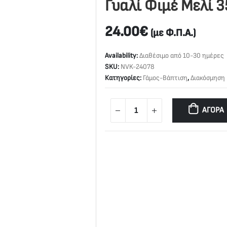
Γυαλί Φιμέ Μελί 
24.00
€
(με Φ.Π.Α.)
Availability:
Διαθέσιμο από 10-30 ημέρες
SKU:
NVK-24078
Κατηγορίες:
Γάμος-Βάπτιση
,
Διακόσμηση
ΑΓΟΡΆ