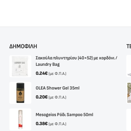
ΔΗΜΟΦΙΛΗ
Τ
Σακούλα πλυντηρίου (40×52) με κορδόνι /
Laundry Bag
0.24
€
(με Φ.Π.Α.)
OLEA Shower Gel 35ml
0.20
€
(με Φ.Π.Α.)
Mesogeios Ρόδι Sampoo 50ml
0.38
€
(με Φ.Π.Α.)