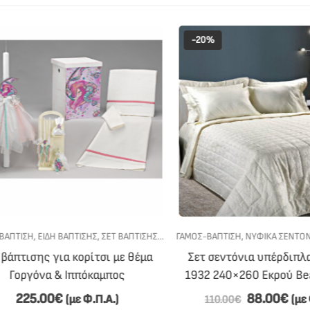
-20%
ΙΑ ΚΟΡΊΤΣΙ
ΤΙΣΗ
,
ΕΊΔΗ ΒΆΠΤΙΣΗΣ
,
ΣΕΤ ΒΆΠΤΙΣΗΣ
,
ΣΕΤ ΒΆΠΤΙΣΗΣ ΓΙΑ ΚΟΡΊΤΣΙ
ΓΆΜΟΣ-ΒΆΠΤΙΣΗ
,
ΝΥΦΙΚΆ ΣΕΝΤΌΝΙΑ
,
πτισης για κορίτσι με θέμα
Σετ σεντόνια υπέρδιπλα Lof
οργόνα & Ιππόκαμπος
1932 240×260 Εκρού Beau
225.00
€
88.00
€
(με Φ.Π.Α.)
(με Φ.Π
110.00
€