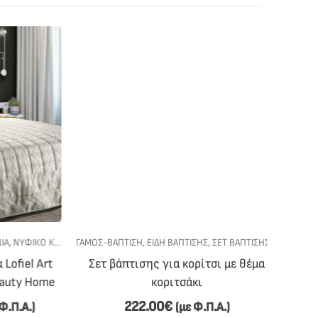
ΝΥΦΙΚΌ ΚΡΕΒΆΤΙ
ΓΆΜΟΣ-ΒΆΠΤΙΣΗ
,
ΕΊΔΗ ΒΆΠΤΙΣΗΣ
,
ΣΕΤ ΒΆΠΤΙΣΗΣ
,
ΣΕΤ ΒΆΠΤΙΣΗΣ 
ΓΆΜΟΣ-ΒΆ
iel Art
Σετ βάπτισης για κορίτσι με θέμα
Σετ β
ty Home
κοριτσάκι
222.00
€
.Α.)
(με Φ.Π.Α.)