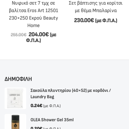
Νυφικό σετ 7 τμχ σε
Σετ βάπτισης για κορίτσι
βαλίτσα Eros Art 12501
με θέμα Μπαλαρίνα
230×250 Εκρού Beauty
230.00
€
(με Φ.Π.Α.)
Home
204.00
€
(με
255.00
€
Φ.Π.Α.)
ΔΗΜΟΦΙΛΗ
Σακούλα πλυντηρίου (40×52) με κορδόνι /
Laundry Bag
0.24
€
(με Φ.Π.Α.)
OLEA Shower Gel 35ml
0.20
€
(με Φ.Π.Α.)