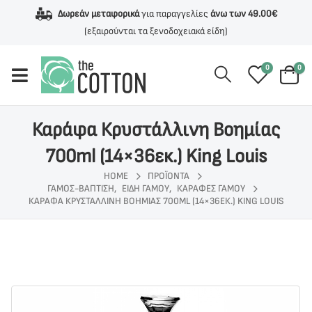
Δωρεάν μεταφορικά
για παραγγελίες
άνω των 49.00€
(εξαιρούνται τα ξενοδοχειακά είδη)
0
0
Καράφα Κρυστάλλινη Βοημίας
700ml (14×36εκ.) King Louis
HOME
ΠΡΟΪΌΝΤΑ
ΓΆΜΟΣ-ΒΆΠΤΙΣΗ
,
ΕΊΔΗ ΓΆΜΟΥ
,
ΚΑΡΆΦΕΣ ΓΆΜΟΥ
ΚΑΡΆΦΑ ΚΡΥΣΤΆΛΛΙΝΗ ΒΟΗΜΊΑΣ 700ML (14×36ΕΚ.) KING LOUIS