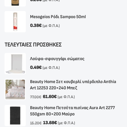
Mesogeios Ρόδι Sampoo 50ml
0.38
€
(με Φ.Π.Α.)
ΤΕΛΕΥΤΑΙΕΣ ΠΡΟΣΘΗΚΕΣ
Λούφα-σφουγγάρι σώματος
0.49
€
(με Φ.Π.Α.)
Beauty Home Σετ κουβερλί υπέρδιπλο Anthia
Αrt 12253 220×240 Μπεζ
61.60
€
(με Φ.Π.Α.)
77.00
€
Beauty Home Πετσέτα πισίνας Aura Art 2277
550gsm 80×200 Μαύρο
13.68
€
(με Φ.Π.Α.)
15.20
€