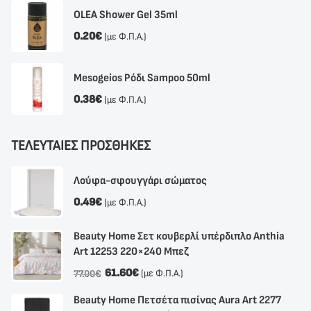
OLEA Shower Gel 35ml
0.20
€
(με Φ.Π.Α.)
Mesogeios Ρόδι Sampoo 50ml
0.38
€
(με Φ.Π.Α.)
ΤΕΛΕΥΤΑΙΕΣ ΠΡΟΣΘΗΚΕΣ
Λούφα-σφουγγάρι σώματος
0.49
€
(με Φ.Π.Α.)
Beauty Home Σετ κουβερλί υπέρδιπλο Anthia
Αrt 12253 220×240 Μπεζ
61.60
€
(με Φ.Π.Α.)
77.00
€
Beauty Home Πετσέτα πισίνας Aura Art 2277