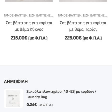
ΣΙ
ΕΤ ΒΆΠΤΙΣΗΣ
ΓΆΜΟΣ-ΒΆΠΤΙΣΗ
,
ΣΕΤ ΒΆΠΤΙΣΗΣ ΓΙΑ ΚΟΡΊΤΣΙ
,
ΕΊΔΗ ΒΆΠΤΙΣΗΣ
,
ΣΕΤ ΒΆΠΤΙΣΗΣ
ΓΆΜΟΣ-ΒΆΠΤΙΣΗ
,
ΣΕΤ ΒΆΠΤΙΣΗΣ ΓΙΑ ΚΟΡΊΤΣΙ
,
ΕΊΔΗ ΒΆΠΤΙΣΗΣ
,
ΣΕΤ
Σετ βάπτισης για κορίτσι
Σετ βάπτισης για κορίτσι
με θέμα Κύκνος
με θέμα Παρίσι
215.00
€
225.00
€
(με Φ.Π.Α.)
(με Φ.Π.Α.)
ΔΗΜΟΦΙΛΗ
Σακούλα πλυντηρίου (40×52) με κορδόνι /
Laundry Bag
0.24
€
(με Φ.Π.Α.)