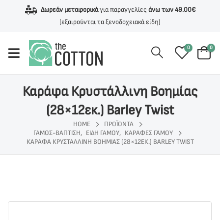
Δωρεάν μεταφορικά
για παραγγελίες
άνω των 49.00€
(εξαιρούνται τα ξενοδοχειακά είδη)
0
0
Καράφα Κρυστάλλινη Βοημίας
(28×12εκ.) Barley Twist
HOME
ΠΡΟΪΌΝΤΑ
ΓΆΜΟΣ-ΒΆΠΤΙΣΗ
,
ΕΊΔΗ ΓΆΜΟΥ
,
ΚΑΡΆΦΕΣ ΓΆΜΟΥ
ΚΑΡΆΦΑ ΚΡΥΣΤΆΛΛΙΝΗ ΒΟΗΜΊΑΣ (28×12ΕΚ.) BARLEY TWIST