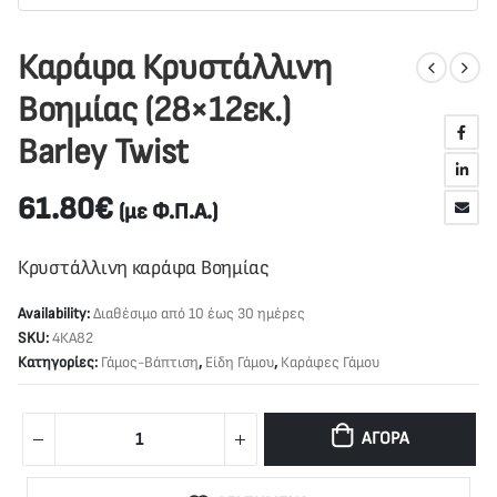
Καράφα Κρυστάλλινη
Βοημίας (28×12εκ.)
Barley Twist
61.80
€
(με Φ.Π.Α.)
Κρυστάλλινη καράφα Βοημίας
Availability:
Διαθέσιμο από 10 έως 30 ημέρες
SKU:
4ΚΑ82
Κατηγορίες:
Γάμος-Βάπτιση
,
Είδη Γάμου
,
Καράφες Γάμου
ΑΓΟΡΆ