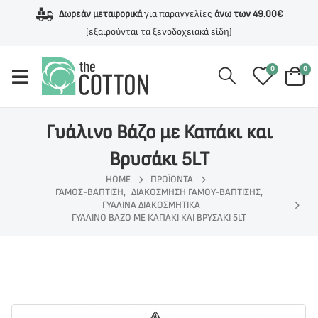
Δωρεάν μεταφορικά
για παραγγελίες
άνω των 49.00€
(εξαιρούνται τα ξενοδοχειακά είδη)
0
0
Γυάλινο Βάζο με Καπάκι και
Βρυσάκι 5LT
HOME
ΠΡΟΪΌΝΤΑ
ΓΆΜΟΣ-ΒΆΠΤΙΣΗ
,
ΔΙΑΚΌΣΜΗΣΗ ΓΆΜΟΥ-ΒΆΠΤΙΣΗΣ
,
ΓΥΆΛΙΝΑ ΔΙΑΚΟΣΜΗΤΙΚΆ
ΓΥΆΛΙΝΟ ΒΆΖΟ ΜΕ ΚΑΠΆΚΙ ΚΑΙ ΒΡΥΣΆΚΙ 5LT