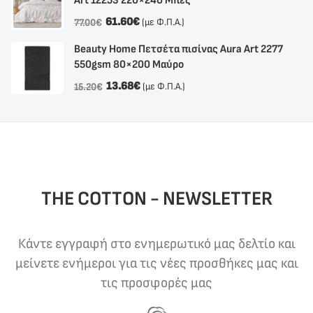
Αrt 12253 220×240 Μπεζ
61.60
€
(με Φ.Π.Α.)
77.00
€
Beauty Home Πετσέτα πισίνας Aura Art 2277
550gsm 80×200 Μαύρο
13.68
€
(με Φ.Π.Α.)
15.20
€
THE COTTON - NEWSLETTER
Κάντε εγγραφή στο ενημερωτικό μας δελτίο και
μείνετε ενήμεροι για τις νέες προσθήκες μας και
τις προσφορές μας