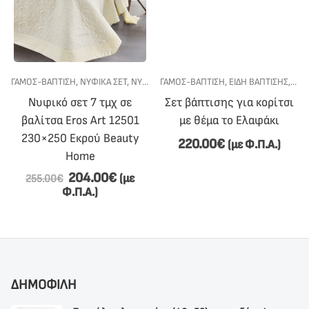
ΓΆΜΟΣ-ΒΆΠΤΙΣΗ
,
ΝΥΦΙΚΆ ΣΕΤ
,
ΝΥΦΙΚΌ ΚΡΕΒΆΤΙ
ΓΆΜΟΣ-ΒΆΠΤΙΣΗ
,
ΕΊΔΗ ΒΆΠΤΙΣΗΣ
,
ΣΕΤ
Νυφικό σετ 7 τμχ σε
Σετ βάπτισης για κορίτσι
βαλίτσα Eros Art 12501
με θέμα το Ελαφάκι
230×250 Εκρού Beauty
220.00
€
(με Φ.Π.Α.)
Home
204.00
€
(με
255.00
€
Φ.Π.Α.)
ΔΗΜΟΦΙΛΗ