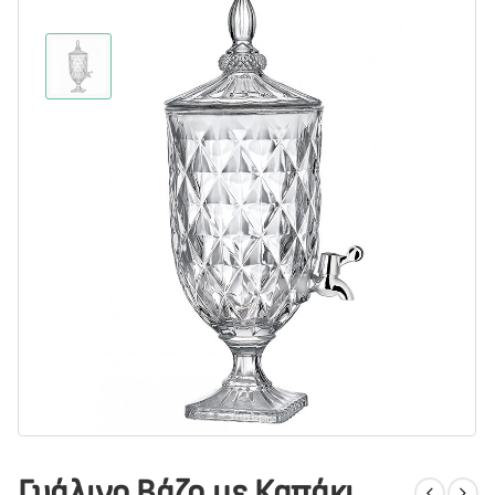
Γυάλινο Βάζο με Καπάκι