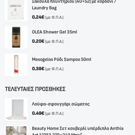
Σακούλα πλυντηρίου (40×52) με κορδόνι /
Laundry Bag
0.24
€
(με Φ.Π.Α.)
OLEA Shower Gel 35ml
0.20
€
(με Φ.Π.Α.)
Mesogeios Ρόδι Sampoo 50ml
0.38
€
(με Φ.Π.Α.)
ΤΕΛΕΥΤΑΙΕΣ ΠΡΟΣΘΗΚΕΣ
Λούφα-σφουγγάρι σώματος
0.49
€
(με Φ.Π.Α.)
Beauty Home Σετ κουβερλί υπέρδιπλο Anthia